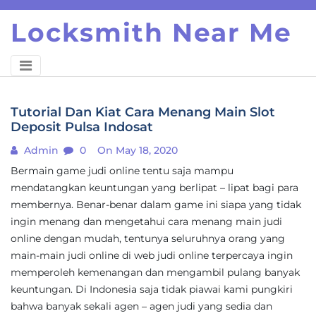
Skip
Locksmith Near Me
to
content
Tutorial Dan Kiat Cara Menang Main Slot
Deposit Pulsa Indosat
Admin
0
On May 18, 2020
Bermain game judi online tentu saja mampu
mendatangkan keuntungan yang berlipat – lipat bagi para
membernya. Benar-benar dalam game ini siapa yang tidak
ingin menang dan mengetahui cara menang main judi
online dengan mudah, tentunya seluruhnya orang yang
main-main judi online di web judi online terpercaya ingin
memperoleh kemenangan dan mengambil pulang banyak
keuntungan. Di Indonesia saja tidak piawai kami pungkiri
bahwa banyak sekali agen – agen judi yang sedia dan