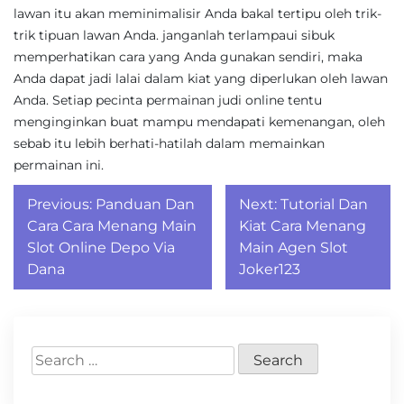
lawan itu akan meminimalisir Anda bakal tertipu oleh trik-
trik tipuan lawan Anda. janganlah terlampaui sibuk
memperhatikan cara yang Anda gunakan sendiri, maka
Anda dapat jadi lalai dalam kiat yang diperlukan oleh lawan
Anda. Setiap pecinta permainan judi online tentu
menginginkan buat mampu mendapati kemenangan, oleh
sebab itu lebih berhati-hatilah dalam memainkan
permainan ini.
Post
Previous:
Panduan Dan
Next:
Tutorial Dan
navigation
Cara Cara Menang Main
Kiat Cara Menang
Slot Online Depo Via
Main Agen Slot
Dana
Joker123
Search
for: