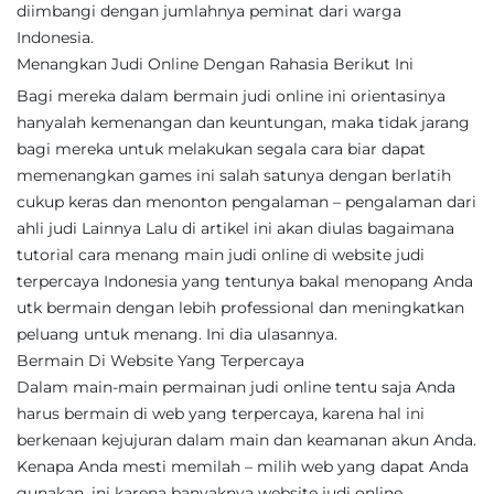
diimbangi dengan jumlahnya peminat dari warga
Indonesia.
Menangkan Judi Online Dengan Rahasia Berikut Ini
Bagi mereka dalam bermain judi online ini orientasinya
hanyalah kemenangan dan keuntungan, maka tidak jarang
bagi mereka untuk melakukan segala cara biar dapat
memenangkan games ini salah satunya dengan berlatih
cukup keras dan menonton pengalaman – pengalaman dari
ahli judi Lainnya Lalu di artikel ini akan diulas bagaimana
tutorial cara menang main judi online di website judi
terpercaya Indonesia yang tentunya bakal menopang Anda
utk bermain dengan lebih professional dan meningkatkan
peluang untuk menang. Ini dia ulasannya.
Bermain Di Website Yang Terpercaya
Dalam main-main permainan judi online tentu saja Anda
harus bermain di web yang terpercaya, karena hal ini
berkenaan kejujuran dalam main dan keamanan akun Anda.
Kenapa Anda mesti memilah – milih web yang dapat Anda
gunakan, ini karena banyaknya website judi online