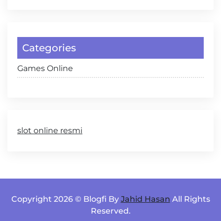
Categories
Games Online
slot online resmi
Copyright 2026 © Blogfi By
Jahid Hasan
All Rights
Reserved.