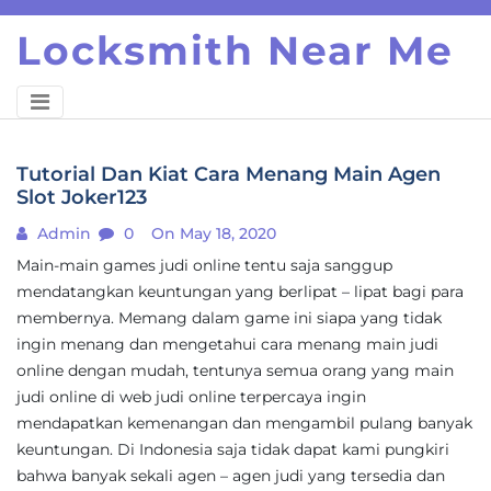
Skip
Locksmith Near Me
to
content
Tutorial Dan Kiat Cara Menang Main Agen
Slot Joker123
Admin
0
On May 18, 2020
Main-main games judi online tentu saja sanggup
mendatangkan keuntungan yang berlipat – lipat bagi para
membernya. Memang dalam game ini siapa yang tidak
ingin menang dan mengetahui cara menang main judi
online dengan mudah, tentunya semua orang yang main
judi online di web judi online terpercaya ingin
mendapatkan kemenangan dan mengambil pulang banyak
keuntungan. Di Indonesia saja tidak dapat kami pungkiri
bahwa banyak sekali agen – agen judi yang tersedia dan