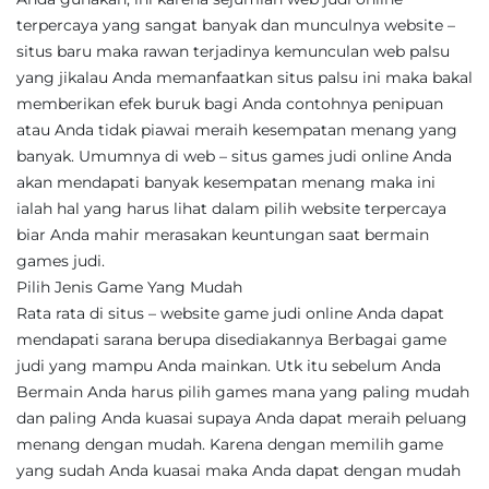
terpercaya yang sangat banyak dan munculnya website –
situs baru maka rawan terjadinya kemunculan web palsu
yang jikalau Anda memanfaatkan situs palsu ini maka bakal
memberikan efek buruk bagi Anda contohnya penipuan
atau Anda tidak piawai meraih kesempatan menang yang
banyak. Umumnya di web – situs games judi online Anda
akan mendapati banyak kesempatan menang maka ini
ialah hal yang harus lihat dalam pilih website terpercaya
biar Anda mahir merasakan keuntungan saat bermain
games judi.
Pilih Jenis Game Yang Mudah
Rata rata di situs – website game judi online Anda dapat
mendapati sarana berupa disediakannya Berbagai game
judi yang mampu Anda mainkan. Utk itu sebelum Anda
Bermain Anda harus pilih games mana yang paling mudah
dan paling Anda kuasai supaya Anda dapat meraih peluang
menang dengan mudah. Karena dengan memilih game
yang sudah Anda kuasai maka Anda dapat dengan mudah