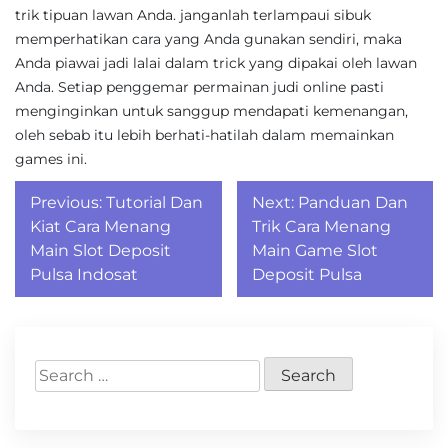
trik tipuan lawan Anda. janganlah terlampaui sibuk
memperhatikan cara yang Anda gunakan sendiri, maka
Anda piawai jadi lalai dalam trick yang dipakai oleh lawan
Anda. Setiap penggemar permainan judi online pasti
menginginkan untuk sanggup mendapati kemenangan,
oleh sebab itu lebih berhati-hatilah dalam memainkan
games ini.
Post
Previous:
Tutorial Dan
Next:
Panduan Dan
navigation
Kiat Cara Menang
Trik Cara Menang
Main Slot Deposit
Main Game Slot
Pulsa Indosat
Deposit Pulsa
Search
for: