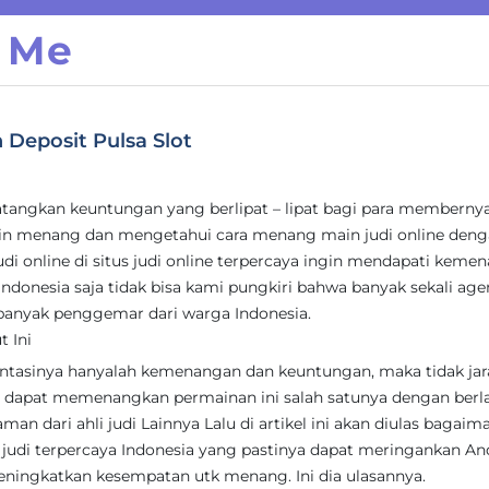
 Me
 Deposit Pulsa Slot
atangkan keuntungan yang berlipat – lipat bagi para membernya
gin menang dan mengetahui cara menang main judi online den
i online di situs judi online terpercaya ingin mendapati keme
onesia saja tidak bisa kami pungkiri bahwa banyak sekali age
banyak penggemar dari warga Indonesia.
 Ini
ientasinya hanyalah kemenangan dan keuntungan, maka tidak ja
a dapat memenangkan permainan ini salah satunya dengan berla
n dari ahli judi Lainnya Lalu di artikel ini akan diulas bagaim
s judi terpercaya Indonesia yang pastinya dapat meringankan An
eningkatkan kesempatan utk menang. Ini dia ulasannya.