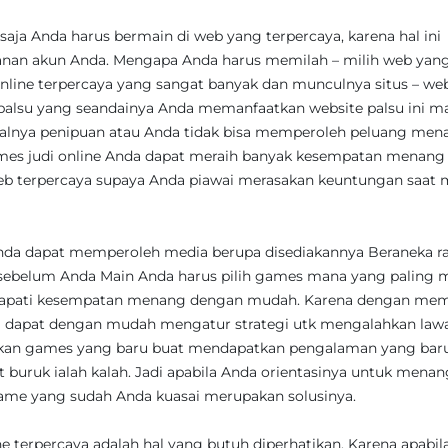
aja Anda harus bermain di web yang terpercaya, karena hal ini
nan akun Anda. Mengapa Anda harus memilah – milih web yang
nline terpercaya yang sangat banyak dan munculnya situs – web
 palsu yang seandainya Anda memanfaatkan website palsu ini m
salnya penipuan atau Anda tidak bisa memperoleh peluang men
games judi online Anda dapat meraih banyak kesempatan menan
 web terpercaya supaya Anda piawai merasakan keuntungan saat 
 Anda dapat memperoleh media berupa disediakannya Beraneka 
 sebelum Anda Main Anda harus pilih games mana yang paling
ndapati kesempatan menang dengan mudah. Karena dengan mem
 dapat dengan mudah mengatur strategi utk mengalahkan law
akukan games yang baru buat mendapatkan pengalaman yang baru
 buruk ialah kalah. Jadi apabila Anda orientasinya untuk mena
me yang sudah Anda kuasai merupakan solusinya.
 terpercaya adalah hal yang butuh diperhatikan. Karena apabil