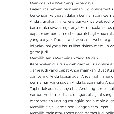
Main-main Di Web Yang Terpercaya
Dalam main-main permainan judi online tentu s
berkenaan kejujuran dalam bermain dan keama
Anda gunakan, ini karena banyaknya web judi o
baru maka rawan terjadinya kemunculan situs
dapat memberikan resiko buruk bagi Anda mi
yang banyak. Rata rata di website – website 
ini yakni hal yang harus lihat dalam memilih
game judi.
Memilih Jenis Permainan Yang Mudah
Kebanyakan di situs – web games judi online
game judi yang dapat Anda mainkan. Buat itu
dan paling Anda kuasai agar Anda mahir me
permainan yang sudah Anda kuasai maka Anda
Tapi tidak ada salahnya bila Anda ingin mel
namun Anda mesti siap dengan bisa jadi sangat
memperoleh untung mungkin main-main di ga
Memilih Meja Permainan Dengan cara Tepat
Memilih meja atau room pada games judi online