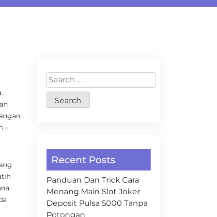
Search
for:
.
gan
nangan
n –
Recent Posts
rang
tih
Panduan Dan Trick Cara
ana
Menang Main Slot Joker
da
Deposit Pulsa 5000 Tanpa
Potongan