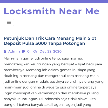
Skip
Locksmith Near Me
to
content
Petunjuk Dan Trik Cara Menang Main Slot
Deposit Pulsa 5000 Tanpa Potongan
Admin
0
On Dec 29, 2020
Main-main game judi online tentu saja mampu
mendatangkan keuntungan yang berlipat – lipat bagi para
membernya. Memang lah dalam games ini siapa yang
tidak ingin menang dan mengetahui cara menang main
judi online dengan mudah, pastinya seluruhnya orang yang
main-main judi online di website judi online terpercaya
ingin mendapatkan kemenangan dan membawa pulang
banyak keuntungan. Di Indonesia saja tidak piawai kita
pungkiri bahwa banyak sekali agen – agen judi yang