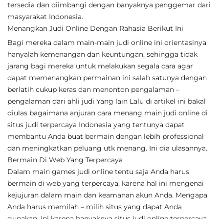
tersedia dan diimbangi dengan banyaknya penggemar dari
masyarakat Indonesia.
Menangkan Judi Online Dengan Rahasia Berikut Ini
Bagi mereka dalam main-main judi online ini orientasinya
hanyalah kemenangan dan keuntungan, sehingga tidak
jarang bagi mereka untuk melakukan segala cara agar
dapat memenangkan permainan ini salah satunya dengan
berlatih cukup keras dan menonton pengalaman –
pengalaman dari ahli judi Yang lain Lalu di artikel ini bakal
diulas bagaimana anjuran cara menang main judi online di
situs judi terpercaya Indonesia yang tentunya dapat
membantu Anda buat bermain dengan lebih professional
dan meningkatkan peluang utk menang. Ini dia ulasannya.
Bermain Di Web Yang Terpercaya
Dalam main games judi online tentu saja Anda harus
bermain di web yang terpercaya, karena hal ini mengenai
kejujuran dalam main dan keamanan akun Anda. Mengapa
Anda harus memilah – milih situs yang dapat Anda
gunakan, ini karena banyaknya situs judi online terpercaya