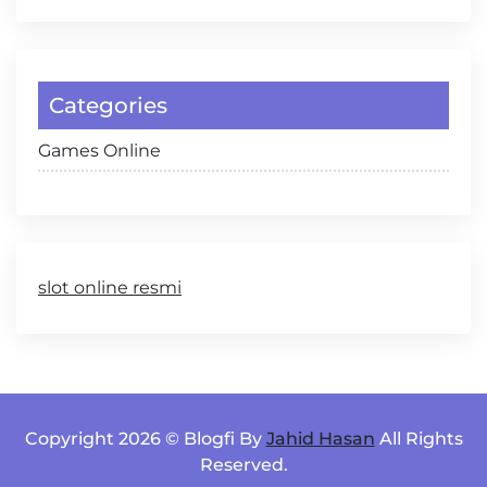
Categories
Games Online
slot online resmi
Copyright 2026 © Blogfi By
Jahid Hasan
All Rights
Reserved.