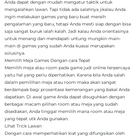
Anda dapat dengan mudah mengatur taktik untuk
mengalahkan lawan. Tapi tidak ada salahnya jikalau Anda
ingin melakukan games yang baru buat meraih
pengalaman yang baru, tetapi Anda mesti siap dengan bisa
saja sangat buruk ialah kalah. Jadi kalau Anda orientasinya
untuk menang dan mendapati untung mungkin main-
main di games yang sudah Anda kuasai merupakan
solusinya.
Memilih Meja Games Dengan cara Tepat
Memilih meja atau room pada game judi online terpercaya
yaitu hal yang perlu diperhatikan. Karena bila Anda salah
dalam pemilihan meja atau room maka akan sangat
berdampak bagi prosentase kemenangan yang bakal Anda
dapatkan. Di awal game Anda dapat disuguhkan dengan
berbagai macam pilihan room atau meja yang sudah
disediakan, Anda tinggal memilih mana room atau meja
yang tepat utk Anda gunakan.
Lihat Trick Lawan
Dengan cara memperhatikan kiat yang difungsikan oleh