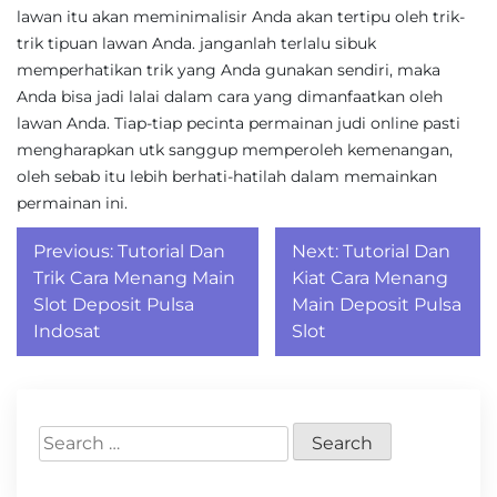
lawan itu akan meminimalisir Anda akan tertipu oleh trik-
trik tipuan lawan Anda. janganlah terlalu sibuk
memperhatikan trik yang Anda gunakan sendiri, maka
Anda bisa jadi lalai dalam cara yang dimanfaatkan oleh
lawan Anda. Tiap-tiap pecinta permainan judi online pasti
mengharapkan utk sanggup memperoleh kemenangan,
oleh sebab itu lebih berhati-hatilah dalam memainkan
permainan ini.
Post
Previous:
Tutorial Dan
Next:
Tutorial Dan
navigation
Trik Cara Menang Main
Kiat Cara Menang
Slot Deposit Pulsa
Main Deposit Pulsa
Indosat
Slot
Search
for: