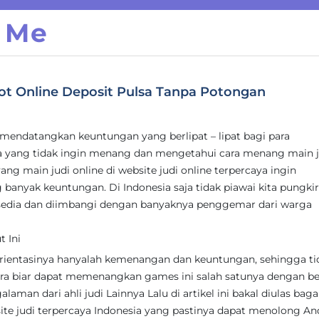
 Me
lot Online Deposit Pulsa Tanpa Potongan
 mendatangkan keuntungan yang berlipat – lipat bagi para
a yang tidak ingin menang dan mengetahui cara menang main j
g main judi online di website judi online terpercaya ingin
yak keuntungan. Di Indonesia saja tidak piawai kita pungkir
ersedia dan diimbangi dengan banyaknya penggemar dari warga
 Ini
orientasinya hanyalah kemenangan dan keuntungan, sehingga ti
ra biar dapat memenangkan games ini salah satunya dengan be
man dari ahli judi Lainnya Lalu di artikel ini bakal diulas bag
ite judi terpercaya Indonesia yang pastinya dapat menolong An