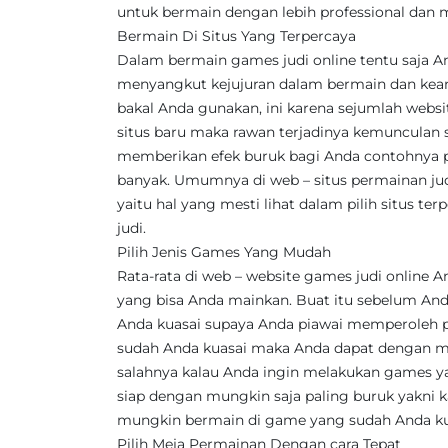
untuk bermain dengan lebih professional dan 
Bermain Di Situs Yang Terpercaya
Dalam bermain games judi online tentu saja An
menyangkut kejujuran dalam bermain dan kea
bakal Anda gunakan, ini karena sejumlah websi
situs baru maka rawan terjadinya kemunculan s
memberikan efek buruk bagi Anda contohnya 
banyak. Umumnya di web – situs permainan ju
yaitu hal yang mesti lihat dalam pilih situs
judi.
Pilih Jenis Games Yang Mudah
Rata-rata di web – website games judi online 
yang bisa Anda mainkan. Buat itu sebelum An
Anda kuasai supaya Anda piawai memperoleh 
sudah Anda kuasai maka Anda dapat dengan mu
salahnya kalau Anda ingin melakukan games 
siap dengan mungkin saja paling buruk yakni k
mungkin bermain di game yang sudah Anda kua
Pilih Meja Permainan Dengan cara Tepat