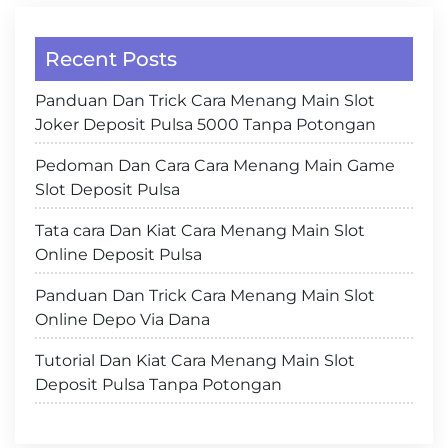
Recent Posts
Panduan Dan Trick Cara Menang Main Slot
Joker Deposit Pulsa 5000 Tanpa Potongan
Pedoman Dan Cara Cara Menang Main Game
Slot Deposit Pulsa
Tata cara Dan Kiat Cara Menang Main Slot
Online Deposit Pulsa
Panduan Dan Trick Cara Menang Main Slot
Online Depo Via Dana
Tutorial Dan Kiat Cara Menang Main Slot
Deposit Pulsa Tanpa Potongan