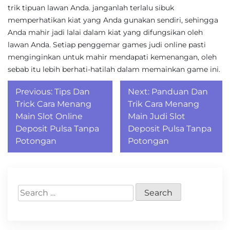
trik tipuan lawan Anda. janganlah terlalu sibuk
memperhatikan kiat yang Anda gunakan sendiri, sehingga
Anda mahir jadi lalai dalam kiat yang difungsikan oleh
lawan Anda. Setiap penggemar games judi online pasti
menginginkan untuk mahir mendapati kemenangan, oleh
sebab itu lebih berhati-hatilah dalam memainkan game ini.
Post
Previous:
Tips Dan
Next:
Panduan Dan
navigation
Trick Cara Menang
Trik Cara Menang
Main Slot Online
Main Judi Slot
Deposit Pulsa Tanpa
Deposit Pulsa Tanpa
Potongan
Potongan
Search
for: