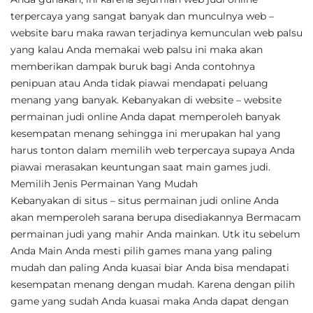
terpercaya yang sangat banyak dan munculnya web –
website baru maka rawan terjadinya kemunculan web palsu
yang kalau Anda memakai web palsu ini maka akan
memberikan dampak buruk bagi Anda contohnya
penipuan atau Anda tidak piawai mendapati peluang
menang yang banyak. Kebanyakan di website – website
permainan judi online Anda dapat memperoleh banyak
kesempatan menang sehingga ini merupakan hal yang
harus tonton dalam memilih web terpercaya supaya Anda
piawai merasakan keuntungan saat main games judi.
Memilih Jenis Permainan Yang Mudah
Kebanyakan di situs – situs permainan judi online Anda
akan memperoleh sarana berupa disediakannya Bermacam
permainan judi yang mahir Anda mainkan. Utk itu sebelum
Anda Main Anda mesti pilih games mana yang paling
mudah dan paling Anda kuasai biar Anda bisa mendapati
kesempatan menang dengan mudah. Karena dengan pilih
game yang sudah Anda kuasai maka Anda dapat dengan