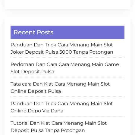
Recent Posts
Panduan Dan Trick Cara Menang Main Slot
Joker Deposit Pulsa 5000 Tanpa Potongan
Pedoman Dan Cara Cara Menang Main Game
Slot Deposit Pulsa
Tata cara Dan Kiat Cara Menang Main Slot
Online Deposit Pulsa
Panduan Dan Trick Cara Menang Main Slot
Online Depo Via Dana
Tutorial Dan Kiat Cara Menang Main Slot
Deposit Pulsa Tanpa Potongan