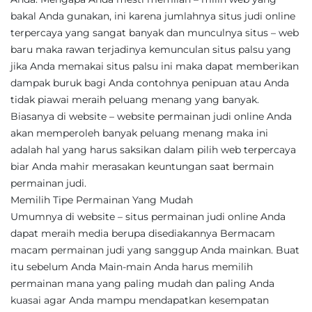
bakal Anda gunakan, ini karena jumlahnya situs judi online
terpercaya yang sangat banyak dan munculnya situs – web
baru maka rawan terjadinya kemunculan situs palsu yang
jika Anda memakai situs palsu ini maka dapat memberikan
dampak buruk bagi Anda contohnya penipuan atau Anda
tidak piawai meraih peluang menang yang banyak.
Biasanya di website – website permainan judi online Anda
akan memperoleh banyak peluang menang maka ini
adalah hal yang harus saksikan dalam pilih web terpercaya
biar Anda mahir merasakan keuntungan saat bermain
permainan judi.
Memilih Tipe Permainan Yang Mudah
Umumnya di website – situs permainan judi online Anda
dapat meraih media berupa disediakannya Bermacam
macam permainan judi yang sanggup Anda mainkan. Buat
itu sebelum Anda Main-main Anda harus memilih
permainan mana yang paling mudah dan paling Anda
kuasai agar Anda mampu mendapatkan kesempatan