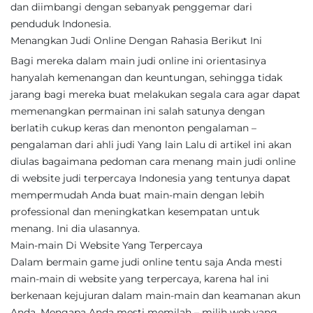
dan diimbangi dengan sebanyak penggemar dari
penduduk Indonesia.
Menangkan Judi Online Dengan Rahasia Berikut Ini
Bagi mereka dalam main judi online ini orientasinya
hanyalah kemenangan dan keuntungan, sehingga tidak
jarang bagi mereka buat melakukan segala cara agar dapat
memenangkan permainan ini salah satunya dengan
berlatih cukup keras dan menonton pengalaman –
pengalaman dari ahli judi Yang lain Lalu di artikel ini akan
diulas bagaimana pedoman cara menang main judi online
di website judi terpercaya Indonesia yang tentunya dapat
mempermudah Anda buat main-main dengan lebih
professional dan meningkatkan kesempatan untuk
menang. Ini dia ulasannya.
Main-main Di Website Yang Terpercaya
Dalam bermain game judi online tentu saja Anda mesti
main-main di website yang terpercaya, karena hal ini
berkenaan kejujuran dalam main-main dan keamanan akun
Anda. Mengapa Anda mesti memilah – milih web yang