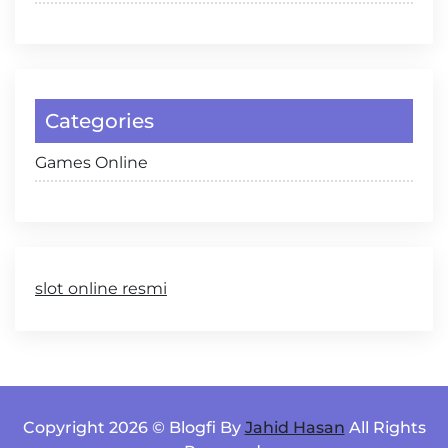
Categories
Games Online
slot online resmi
Copyright 2026 © Blogfi By
Jahid Hasan
All Rights