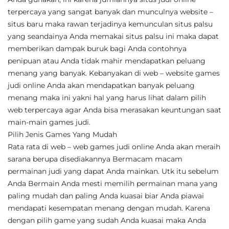
terpercaya yang sangat banyak dan munculnya website –
situs baru maka rawan terjadinya kemunculan situs palsu
yang seandainya Anda memakai situs palsu ini maka dapat
memberikan dampak buruk bagi Anda contohnya
penipuan atau Anda tidak mahir mendapatkan peluang
menang yang banyak. Kebanyakan di web – website games
judi online Anda akan mendapatkan banyak peluang
menang maka ini yakni hal yang harus lihat dalam pilih
web terpercaya agar Anda bisa merasakan keuntungan saat
main-main games judi.
Pilih Jenis Games Yang Mudah
Rata rata di web – web games judi online Anda akan meraih
sarana berupa disediakannya Bermacam macam
permainan judi yang dapat Anda mainkan. Utk itu sebelum
Anda Bermain Anda mesti memilih permainan mana yang
paling mudah dan paling Anda kuasai biar Anda piawai
mendapati kesempatan menang dengan mudah. Karena
dengan pilih game yang sudah Anda kuasai maka Anda