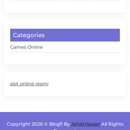
Categories
Games Online
slot online resmi
Copyright 2026 © Blogfi By
Jahid Hasan
All Rights