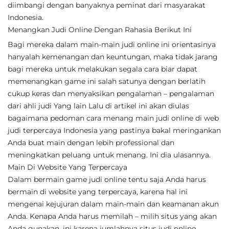
diimbangi dengan banyaknya peminat dari masyarakat
Indonesia.
Menangkan Judi Online Dengan Rahasia Berikut Ini
Bagi mereka dalam main-main judi online ini orientasinya
hanyalah kemenangan dan keuntungan, maka tidak jarang
bagi mereka untuk melakukan segala cara biar dapat
memenangkan game ini salah satunya dengan berlatih
cukup keras dan menyaksikan pengalaman – pengalaman
dari ahli judi Yang lain Lalu di artikel ini akan diulas
bagaimana pedoman cara menang main judi online di web
judi terpercaya Indonesia yang pastinya bakal meringankan
Anda buat main dengan lebih professional dan
meningkatkan peluang untuk menang. Ini dia ulasannya.
Main Di Website Yang Terpercaya
Dalam bermain game judi online tentu saja Anda harus
bermain di website yang terpercaya, karena hal ini
mengenai kejujuran dalam main-main dan keamanan akun
Anda. Kenapa Anda harus memilah – milih situs yang akan
Anda gunakan, ini karena jumlahnya situs judi online