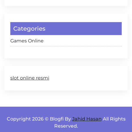
Categories
Games Online
slot online resmi
Copyright 2026 © Blogfi By
Jahid Hasan
All Rights
Reserved.