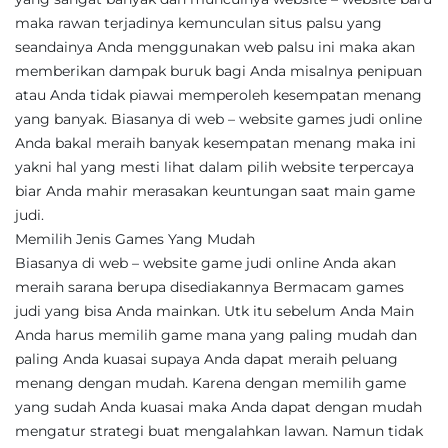
maka rawan terjadinya kemunculan situs palsu yang
seandainya Anda menggunakan web palsu ini maka akan
memberikan dampak buruk bagi Anda misalnya penipuan
atau Anda tidak piawai memperoleh kesempatan menang
yang banyak. Biasanya di web – website games judi online
Anda bakal meraih banyak kesempatan menang maka ini
yakni hal yang mesti lihat dalam pilih website terpercaya
biar Anda mahir merasakan keuntungan saat main game
judi.
Memilih Jenis Games Yang Mudah
Biasanya di web – website game judi online Anda akan
meraih sarana berupa disediakannya Bermacam games
judi yang bisa Anda mainkan. Utk itu sebelum Anda Main
Anda harus memilih game mana yang paling mudah dan
paling Anda kuasai supaya Anda dapat meraih peluang
menang dengan mudah. Karena dengan memilih game
yang sudah Anda kuasai maka Anda dapat dengan mudah
mengatur strategi buat mengalahkan lawan. Namun tidak