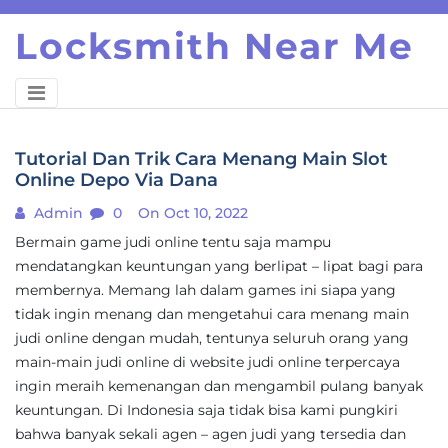
Skip
Locksmith Near Me
to
content
Tutorial Dan Trik Cara Menang Main Slot
Online Depo Via Dana
Admin
0
On Oct 10, 2022
Bermain game judi online tentu saja mampu
mendatangkan keuntungan yang berlipat – lipat bagi para
membernya. Memang lah dalam games ini siapa yang
tidak ingin menang dan mengetahui cara menang main
judi online dengan mudah, tentunya seluruh orang yang
main-main judi online di website judi online terpercaya
ingin meraih kemenangan dan mengambil pulang banyak
keuntungan. Di Indonesia saja tidak bisa kami pungkiri
bahwa banyak sekali agen – agen judi yang tersedia dan