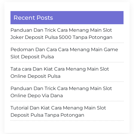
Recent Posts
Panduan Dan Trick Cara Menang Main Slot
Joker Deposit Pulsa 5000 Tanpa Potongan
Pedoman Dan Cara Cara Menang Main Game
Slot Deposit Pulsa
Tata cara Dan Kiat Cara Menang Main Slot
Online Deposit Pulsa
Panduan Dan Trick Cara Menang Main Slot
Online Depo Via Dana
Tutorial Dan Kiat Cara Menang Main Slot
Deposit Pulsa Tanpa Potongan