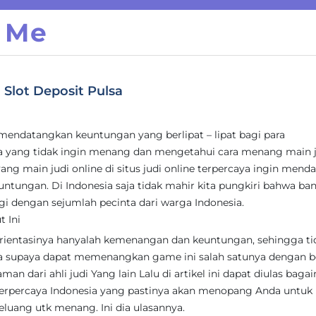
 Me
 Slot Deposit Pulsa
 mendatangkan keuntungan yang berlipat – lipat bagi para
 yang tidak ingin menang dan mengetahui cara menang main j
g main judi online di situs judi online terpercaya ingin menda
ngan. Di Indonesia saja tidak mahir kita pungkiri bahwa ba
ngi dengan sejumlah pecinta dari warga Indonesia.
 Ini
orientasinya hanyalah kemenangan dan keuntungan, sehingga ti
ra supaya dapat memenangkan game ini salah satunya dengan be
n dari ahli judi Yang lain Lalu di artikel ini dapat diulas bag
i terpercaya Indonesia yang pastinya akan menopang Anda untuk
luang utk menang. Ini dia ulasannya.