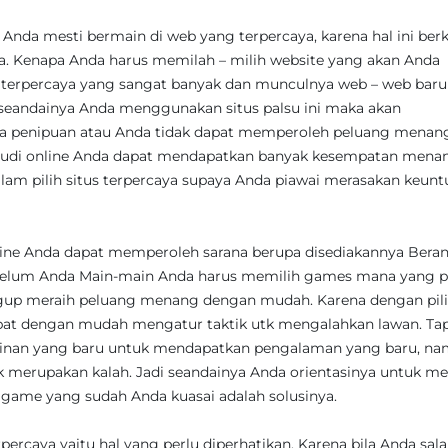
Anda mesti bermain di web yang terpercaya, karena hal ini berk
. Kenapa Anda harus memilah – milih website yang akan Anda
ine terpercaya yang sangat banyak dan munculnya web – web bar
 seandainya Anda menggunakan situs palsu ini maka akan
a penipuan atau Anda tidak dapat memperoleh peluang menan
an judi online Anda dapat mendapatkan banyak kesempatan mena
dalam pilih situs terpercaya supaya Anda piawai merasakan keun
ine Anda dapat memperoleh sarana berupa disediakannya Bera
ebelum Anda Main-main Anda harus memilih games mana yang p
ggup meraih peluang menang dengan mudah. Karena dengan pil
at dengan mudah mengatur taktik utk mengalahkan lawan. Tapi
mainan yang baru untuk mendapatkan pengalaman yang baru, n
 merupakan kalah. Jadi seandainya Anda orientasinya untuk m
ame yang sudah Anda kuasai adalah solusinya.
percaya yaitu hal yang perlu diperhatikan. Karena bila Anda sal