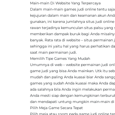
Main-main Di Website Yang Terpercaya
Dalam main-main games judi online tentu saja 
kejujuran dalam main dan keamanan akun Anda
gunakan, ini karena jumlahnya situs judi onl
rawan terjadinya kemunculan situs palsu yang
memberikan dampak buruk bagi Anda misalny
banyak. Rata rata di website – situs permain
sehingga ini yaitu hal yang harus perhatikan 
saat main permainan judi.
Memilih Tipe Games Yang Mudah
Umumnya di web – website permainan judi onl
game judi yang bisa Anda mainkan. Utk itu s
mudah dan paling Anda kuasai biar Anda san
games yang sudah Anda kuasai maka Anda dap
ada salahnya bila Anda ingin melakukan per
Anda mesti siap dengan kemungkinan terburuk
dan mendapati untung mungkin main-main di g
Pilih Meja Game Secara Tepat
Pilih meja atau room pada game judi online ter