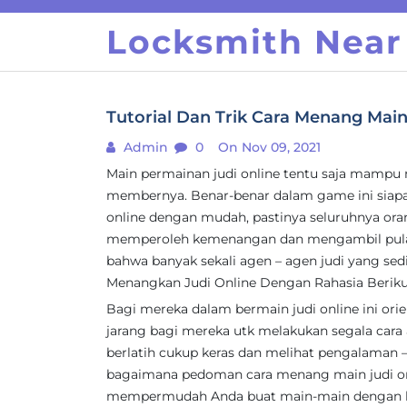
Skip
Locksmith Near
to
content
Tutorial Dan Trik Cara Menang Main
Admin
0
On Nov 09, 2021
Main permainan judi online tentu saja mampu 
membernya. Benar-benar dalam game ini siap
online dengan mudah, pastinya seluruhnya oran
memperoleh kemenangan dan mengambil pulang 
bahwa banyak sekali agen – agen judi yang se
Menangkan Judi Online Dengan Rahasia Berikut
Bagi mereka dalam bermain judi online ini or
jarang bagi mereka utk melakukan segala car
berlatih cukup keras dan melihat pengalaman – p
bagaimana pedoman cara menang main judi onli
mempermudah Anda buat main-main dengan leb