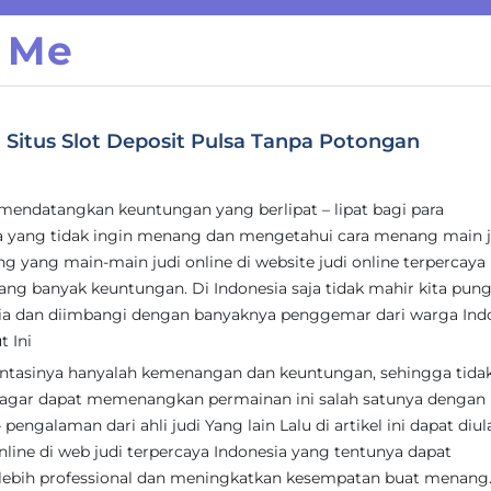
 Me
 Situs Slot Deposit Pulsa Tanpa Potongan
mendatangkan keuntungan yang berlipat – lipat bagi para
a yang tidak ingin menang dan mengetahui cara menang main j
g yang main-main judi online di website judi online terpercaya 
banyak keuntungan. Di Indonesia saja tidak mahir kita pung
dia dan diimbangi dengan banyaknya penggemar dari warga Indo
 Ini
ientasinya hanyalah kemenangan dan keuntungan, sehingga tida
a agar dapat memenangkan permainan ini salah satunya dengan
engalaman dari ahli judi Yang lain Lalu di artikel ini dapat diul
ne di web judi terpercaya Indonesia yang tentunya dapat
ih professional dan meningkatkan kesempatan buat menang. 