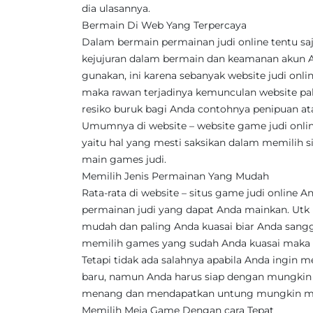
dia ulasannya.
Bermain Di Web Yang Terpercaya
Dalam bermain permainan judi online tentu saj
kejujuran dalam bermain dan keamanan akun 
gunakan, ini karena sebanyak website judi on
maka rawan terjadinya kemunculan website pal
resiko buruk bagi Anda contohnya penipuan 
Umumnya di website – website game judi onl
yaitu hal yang mesti saksikan dalam memilih 
main games judi.
Memilih Jenis Permainan Yang Mudah
Rata-rata di website – situs game judi online
permainan judi yang dapat Anda mainkan. Utk
mudah dan paling Anda kuasai biar Anda sa
memilih games yang sudah Anda kuasai maka 
Tetapi tidak ada salahnya apabila Anda ingi
baru, namun Anda harus siap dengan mungkin sa
menang dan mendapatkan untung mungkin main
Memilih Meja Game Dengan cara Tepat