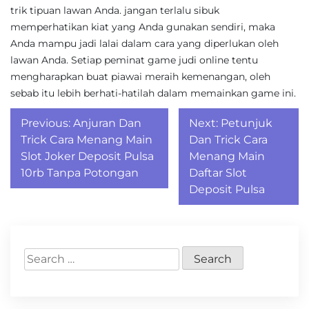
trik tipuan lawan Anda. jangan terlalu sibuk
memperhatikan kiat yang Anda gunakan sendiri, maka
Anda mampu jadi lalai dalam cara yang diperlukan oleh
lawan Anda. Setiap peminat game judi online tentu
mengharapkan buat piawai meraih kemenangan, oleh
sebab itu lebih berhati-hatilah dalam memainkan game ini.
Post
Previous:
Anjuran Dan
Next:
Petunjuk
navigation
Trick Cara Menang Main
Dan Trick Cara
Slot Joker Deposit Pulsa
Menang Main
10rb Tanpa Potongan
Daftar Slot
Deposit Pulsa
Search
for: