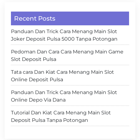
Recent Posts
Panduan Dan Trick Cara Menang Main Slot
Joker Deposit Pulsa 5000 Tanpa Potongan
Pedoman Dan Cara Cara Menang Main Game
Slot Deposit Pulsa
Tata cara Dan Kiat Cara Menang Main Slot
Online Deposit Pulsa
Panduan Dan Trick Cara Menang Main Slot
Online Depo Via Dana
Tutorial Dan Kiat Cara Menang Main Slot
Deposit Pulsa Tanpa Potongan