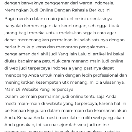
dengan banyaknya penggemar dari warga Indonesia.
Menangkan Judi Online Dengan Rahasia Berikut Ini
Bagi mereka dalam main judi online ini orientasinya
hanyalah kemenangan dan keuntungan, sehingga tidak
jarang bagi mereka untuk melakukan segala cara agar
dapat memenangkan permainan ini salah satunya dengan
berlatih cukup keras dan menonton pengalaman –
pengalaman dari ahli judi Yang lain Lalu di artikel ini bakal
diulas bagaimana petunjuk cara menang main judi online
di web judi terpercaya Indonesia yang pastinya dapat
menopang Anda untuk main dengan lebih professional dan
meningkatkan kesempatan utk menang. Ini dia ulasannya.
Main Di Website Yang Terpercaya
Dalam bermain permainan judi online tentu saja Anda
mesti main-main di website yang terpercaya, karena hal ini
berkenaan kejujuran dalam main-main dan keamanan akun
Anda. Kenapa Anda mesti memilah – milih web yang akan
Anda gunakan, ini karena sejumlah web judi online
terpercaya yang sangat banyak dan munculnya website –