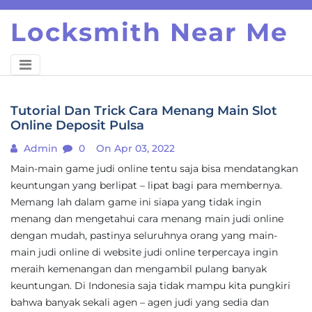
Skip
Locksmith Near Me
to
content
Tutorial Dan Trick Cara Menang Main Slot
Online Deposit Pulsa
Admin
0
On Apr 03, 2022
Main-main game judi online tentu saja bisa mendatangkan
keuntungan yang berlipat – lipat bagi para membernya.
Memang lah dalam game ini siapa yang tidak ingin
menang dan mengetahui cara menang main judi online
dengan mudah, pastinya seluruhnya orang yang main-
main judi online di website judi online terpercaya ingin
meraih kemenangan dan mengambil pulang banyak
keuntungan. Di Indonesia saja tidak mampu kita pungkiri
bahwa banyak sekali agen – agen judi yang sedia dan