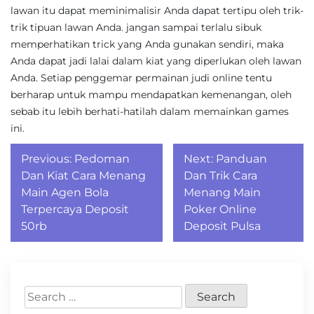
lawan itu dapat meminimalisir Anda dapat tertipu oleh trik-
trik tipuan lawan Anda. jangan sampai terlalu sibuk
memperhatikan trick yang Anda gunakan sendiri, maka
Anda dapat jadi lalai dalam kiat yang diperlukan oleh lawan
Anda. Setiap penggemar permainan judi online tentu
berharap untuk mampu mendapatkan kemenangan, oleh
sebab itu lebih berhati-hatilah dalam memainkan games
ini.
Post
Previous:
Pedoman
Next:
Panduan
navigation
Dan Kiat Cara Menang
Dan Trik Cara
Main Agen Bola
Menang Main
Terpercaya Deposit
Poker Online
50rb
Deposit Pulsa
Search
for: