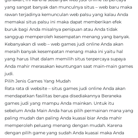
yang sangat banyak dan munculnya situs – web baru maka
rawan terjadinya kemunculan web palsu yang kalau Anda
memakai situs palsu ini maka dapat memberikan efek
buruk bagi Anda misalnya penipuan atau Anda tidak
sanggup memperoleh kesempatan menang yang banyak.
Kebanyakan di web – web games judi online Anda akan
meraih banyak kesempatan menang maka ini yaitu hal
yang harus lihat dalam memilih situs terpercaya supaya
Anda mahir merasakan keuntungan saat main-main games
judi.
Pilih Jenis Games Yang Mudah
Rata rata di website – situs games judi online Anda akan
mendapatkan fasilitas berupa disediakannya Beraneka
games judi yang mampu Anda mainkan. Untuk itu
sebelum Anda Main Anda harus pilih permainan mana yang
paling mudah dan paling Anda kuasai biar Anda mahir
memperoleh peluang menang dengan mudah. Karena
dengan pilih game yang sudah Anda kuasai maka Anda