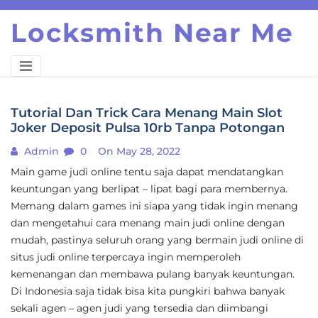
Skip
Locksmith Near Me
to
content
Tutorial Dan Trick Cara Menang Main Slot
Joker Deposit Pulsa 10rb Tanpa Potongan
Admin
0
On May 28, 2022
Main game judi online tentu saja dapat mendatangkan
keuntungan yang berlipat – lipat bagi para membernya.
Memang dalam games ini siapa yang tidak ingin menang
dan mengetahui cara menang main judi online dengan
mudah, pastinya seluruh orang yang bermain judi online di
situs judi online terpercaya ingin memperoleh
kemenangan dan membawa pulang banyak keuntungan.
Di Indonesia saja tidak bisa kita pungkiri bahwa banyak
sekali agen – agen judi yang tersedia dan diimbangi