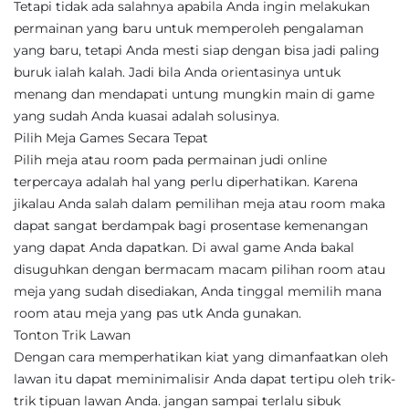
Tetapi tidak ada salahnya apabila Anda ingin melakukan
permainan yang baru untuk memperoleh pengalaman
yang baru, tetapi Anda mesti siap dengan bisa jadi paling
buruk ialah kalah. Jadi bila Anda orientasinya untuk
menang dan mendapati untung mungkin main di game
yang sudah Anda kuasai adalah solusinya.
Pilih Meja Games Secara Tepat
Pilih meja atau room pada permainan judi online
terpercaya adalah hal yang perlu diperhatikan. Karena
jikalau Anda salah dalam pemilihan meja atau room maka
dapat sangat berdampak bagi prosentase kemenangan
yang dapat Anda dapatkan. Di awal game Anda bakal
disuguhkan dengan bermacam macam pilihan room atau
meja yang sudah disediakan, Anda tinggal memilih mana
room atau meja yang pas utk Anda gunakan.
Tonton Trik Lawan
Dengan cara memperhatikan kiat yang dimanfaatkan oleh
lawan itu dapat meminimalisir Anda dapat tertipu oleh trik-
trik tipuan lawan Anda. jangan sampai terlalu sibuk