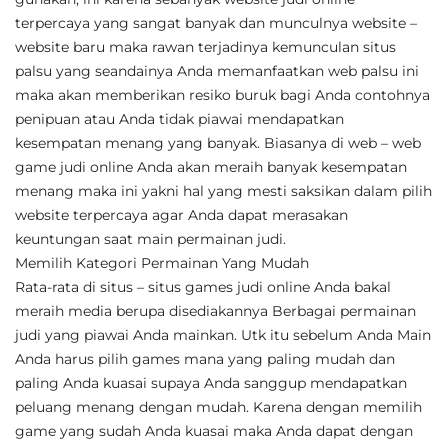
terpercaya yang sangat banyak dan munculnya website –
website baru maka rawan terjadinya kemunculan situs
palsu yang seandainya Anda memanfaatkan web palsu ini
maka akan memberikan resiko buruk bagi Anda contohnya
penipuan atau Anda tidak piawai mendapatkan
kesempatan menang yang banyak. Biasanya di web – web
game judi online Anda akan meraih banyak kesempatan
menang maka ini yakni hal yang mesti saksikan dalam pilih
website terpercaya agar Anda dapat merasakan
keuntungan saat main permainan judi.
Memilih Kategori Permainan Yang Mudah
Rata-rata di situs – situs games judi online Anda bakal
meraih media berupa disediakannya Berbagai permainan
judi yang piawai Anda mainkan. Utk itu sebelum Anda Main
Anda harus pilih games mana yang paling mudah dan
paling Anda kuasai supaya Anda sanggup mendapatkan
peluang menang dengan mudah. Karena dengan memilih
game yang sudah Anda kuasai maka Anda dapat dengan