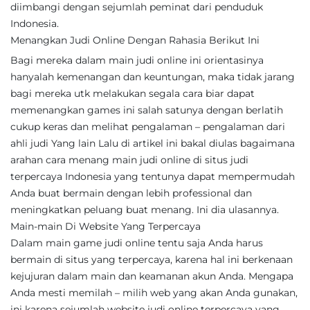
diimbangi dengan sejumlah peminat dari penduduk
Indonesia.
Menangkan Judi Online Dengan Rahasia Berikut Ini
Bagi mereka dalam main judi online ini orientasinya
hanyalah kemenangan dan keuntungan, maka tidak jarang
bagi mereka utk melakukan segala cara biar dapat
memenangkan games ini salah satunya dengan berlatih
cukup keras dan melihat pengalaman – pengalaman dari
ahli judi Yang lain Lalu di artikel ini bakal diulas bagaimana
arahan cara menang main judi online di situs judi
terpercaya Indonesia yang tentunya dapat mempermudah
Anda buat bermain dengan lebih professional dan
meningkatkan peluang buat menang. Ini dia ulasannya.
Main-main Di Website Yang Terpercaya
Dalam main game judi online tentu saja Anda harus
bermain di situs yang terpercaya, karena hal ini berkenaan
kejujuran dalam main dan keamanan akun Anda. Mengapa
Anda mesti memilah – milih web yang akan Anda gunakan,
ini karena sejumlah website judi online terpercaya yang