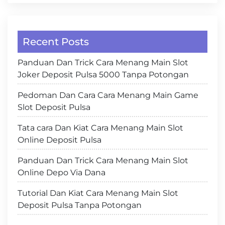
Recent Posts
Panduan Dan Trick Cara Menang Main Slot
Joker Deposit Pulsa 5000 Tanpa Potongan
Pedoman Dan Cara Cara Menang Main Game
Slot Deposit Pulsa
Tata cara Dan Kiat Cara Menang Main Slot
Online Deposit Pulsa
Panduan Dan Trick Cara Menang Main Slot
Online Depo Via Dana
Tutorial Dan Kiat Cara Menang Main Slot
Deposit Pulsa Tanpa Potongan