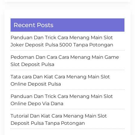
Recent Posts
Panduan Dan Trick Cara Menang Main Slot
Joker Deposit Pulsa 5000 Tanpa Potongan
Pedoman Dan Cara Cara Menang Main Game
Slot Deposit Pulsa
Tata cara Dan Kiat Cara Menang Main Slot
Online Deposit Pulsa
Panduan Dan Trick Cara Menang Main Slot
Online Depo Via Dana
Tutorial Dan Kiat Cara Menang Main Slot
Deposit Pulsa Tanpa Potongan