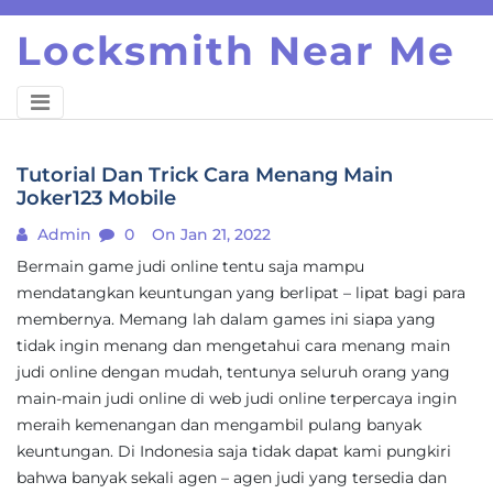
Skip
Locksmith Near Me
to
content
Tutorial Dan Trick Cara Menang Main
Joker123 Mobile
Admin
0
On Jan 21, 2022
Bermain game judi online tentu saja mampu
mendatangkan keuntungan yang berlipat – lipat bagi para
membernya. Memang lah dalam games ini siapa yang
tidak ingin menang dan mengetahui cara menang main
judi online dengan mudah, tentunya seluruh orang yang
main-main judi online di web judi online terpercaya ingin
meraih kemenangan dan mengambil pulang banyak
keuntungan. Di Indonesia saja tidak dapat kami pungkiri
bahwa banyak sekali agen – agen judi yang tersedia dan