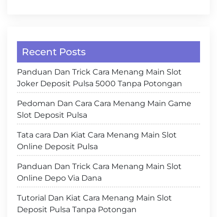
Recent Posts
Panduan Dan Trick Cara Menang Main Slot
Joker Deposit Pulsa 5000 Tanpa Potongan
Pedoman Dan Cara Cara Menang Main Game
Slot Deposit Pulsa
Tata cara Dan Kiat Cara Menang Main Slot
Online Deposit Pulsa
Panduan Dan Trick Cara Menang Main Slot
Online Depo Via Dana
Tutorial Dan Kiat Cara Menang Main Slot
Deposit Pulsa Tanpa Potongan