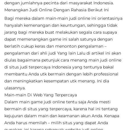
dengan jumlahnya pecinta dari masyarakat Indonesia.
Menangkan Judi Online Dengan Rahasia Berikut Ini
Bagi mereka dalam main-main judi online ini orientasinya
hanyalah kemenangan dan keuntungan, sehingga tidak
jarang bagi mereka buat melakukan segala cara supaya
dapat memenangkan game ini salah satunya dengan
berlatih cukup keras dan menonton pengalaman –
pengalaman dari ahli judi Yang lain Lalu di artikel ini akan
diulas bagaimana petunjuk cara menang main judi online
di situs judi terpercaya Indonesia yang tentunya bakal
membantu Anda utk bermain dengan lebih professional
dan meningkatkan kesempatan utk menang. Ini dia
ulasannya.
Main-main Di Web Yang Terpercaya
Dalam main game judi online tentu saja Anda mesti
bermain di situs yang terpercaya, karena hal ini tentang
kejujuran dalam main dan keamanan akun Anda. Kenapa
Anda harus memilah – milih situs yang dapat Anda
gunakan, ini karena sebanyak website judi online