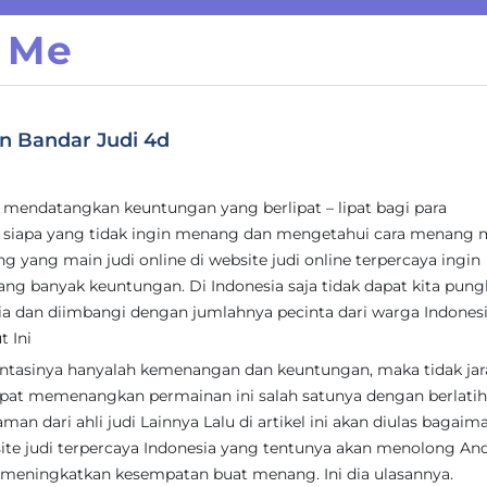
 Me
in Bandar Judi 4d
mendatangkan keuntungan yang berlipat – lipat bagi para
siapa yang tidak ingin menang dan mengetahui cara menang 
 yang main judi online di website judi online terpercaya ingin
anyak keuntungan. Di Indonesia saja tidak dapat kita pungk
ia dan diimbangi dengan jumlahnya pecinta dari warga Indonesi
 Ini
ientasinya hanyalah kemenangan dan keuntungan, maka tidak ja
apat memenangkan permainan ini salah satunya dengan berlatih
n dari ahli judi Lainnya Lalu di artikel ini akan diulas bagaim
site judi terpercaya Indonesia yang tentunya akan menolong An
 meningkatkan kesempatan buat menang. Ini dia ulasannya.