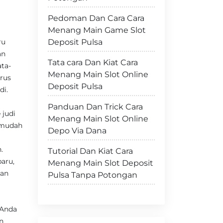
Pedoman Dan Cara Cara
Menang Main Game Slot
Deposit Pulsa
ru
an
Tata cara Dan Kiat Cara
ta-
Menang Main Slot Online
rus
Deposit Pulsa
di.
Panduan Dan Trick Cara
 judi
Menang Main Slot Online
 mudah
Depo Via Dana
.
Tutorial Dan Kiat Cara
aru,
Menang Main Slot Deposit
dan
Pulsa Tanpa Potongan
 Anda
n