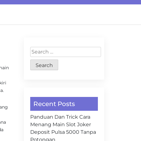
Search
for:
main
iri
a.
Recent Posts
rang
Panduan Dan Trick Cara
ana
Menang Main Slot Joker
da
Deposit Pulsa 5000 Tanpa
Potongan