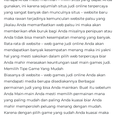
gunakan, ini karena sejumlah situs judi online terpercaya
yang sangat banyak dan munculnya situs – website baru
maka rawan terjadinya kemunculan website palsu yang
jikalau Anda memanfaatkan web palsu ini maka akan
memberikan efek buruk bagi Anda misalnya penipuan atau
Anda tidak bisa meraih kesempatan menang yang banyak.
Rata-rata di website – web game judi online Anda akan
mendapatkan banyak kesempatan menang maka ini yakni
hal yang mesti saksikan dalam pilih web terpercaya biar
Anda mahir merasakan keuntungan saat main games judi.
Memilih Tipe Game Yang Mudah
Biasanya di website – web games judi online Anda akan
mendapati media berupa disediakannya Berbagai
permainan judi yang bisa Anda mainkan. Buat itu sebelum
Anda Main-main Anda mesti memilih permainan mana
yang paling mudah dan paling Anda kuasai biar Anda
mahir memperoleh peluang menang dengan mudah.
Karena dengan pilih game yang sudah Anda kuasai maka