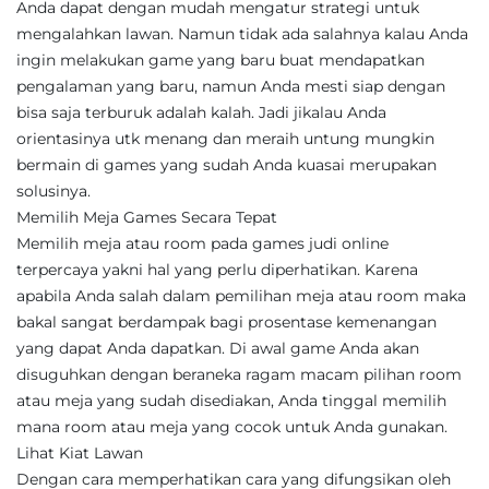
Anda dapat dengan mudah mengatur strategi untuk
mengalahkan lawan. Namun tidak ada salahnya kalau Anda
ingin melakukan game yang baru buat mendapatkan
pengalaman yang baru, namun Anda mesti siap dengan
bisa saja terburuk adalah kalah. Jadi jikalau Anda
orientasinya utk menang dan meraih untung mungkin
bermain di games yang sudah Anda kuasai merupakan
solusinya.
Memilih Meja Games Secara Tepat
Memilih meja atau room pada games judi online
terpercaya yakni hal yang perlu diperhatikan. Karena
apabila Anda salah dalam pemilihan meja atau room maka
bakal sangat berdampak bagi prosentase kemenangan
yang dapat Anda dapatkan. Di awal game Anda akan
disuguhkan dengan beraneka ragam macam pilihan room
atau meja yang sudah disediakan, Anda tinggal memilih
mana room atau meja yang cocok untuk Anda gunakan.
Lihat Kiat Lawan
Dengan cara memperhatikan cara yang difungsikan oleh