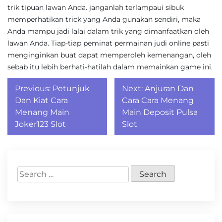
trik tipuan lawan Anda. janganlah terlampaui sibuk
memperhatikan trick yang Anda gunakan sendiri, maka
Anda mampu jadi lalai dalam trik yang dimanfaatkan oleh
lawan Anda. Tiap-tiap peminat permainan judi online pasti
menginginkan buat dapat memperoleh kemenangan, oleh
sebab itu lebih berhati-hatilah dalam memainkan game ini.
Post
Previous:
Petunjuk
Next:
Anjuran Dan
navigation
Dan Kiat Cara
Cara Cara Menang
Menang Main
Main Deposit Pulsa
Joker123 Slot
Slot
Search
for: