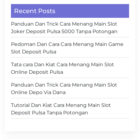
Recent Posts
Panduan Dan Trick Cara Menang Main Slot
Joker Deposit Pulsa 5000 Tanpa Potongan
Pedoman Dan Cara Cara Menang Main Game
Slot Deposit Pulsa
Tata cara Dan Kiat Cara Menang Main Slot
Online Deposit Pulsa
Panduan Dan Trick Cara Menang Main Slot
Online Depo Via Dana
Tutorial Dan Kiat Cara Menang Main Slot
Deposit Pulsa Tanpa Potongan