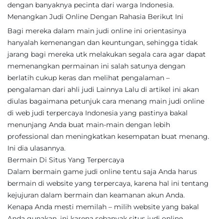
dengan banyaknya pecinta dari warga Indonesia.
Menangkan Judi Online Dengan Rahasia Berikut Ini
Bagi mereka dalam main judi online ini orientasinya
hanyalah kemenangan dan keuntungan, sehingga tidak
jarang bagi mereka utk melakukan segala cara agar dapat
memenangkan permainan ini salah satunya dengan
berlatih cukup keras dan melihat pengalaman –
pengalaman dari ahli judi Lainnya Lalu di artikel ini akan
diulas bagaimana petunjuk cara menang main judi online
di web judi terpercaya Indonesia yang pastinya bakal
menunjang Anda buat main-main dengan lebih
professional dan meningkatkan kesempatan buat menang.
Ini dia ulasannya.
Bermain Di Situs Yang Terpercaya
Dalam bermain game judi online tentu saja Anda harus
bermain di website yang terpercaya, karena hal ini tentang
kejujuran dalam bermain dan keamanan akun Anda.
Kenapa Anda mesti memilah – milih website yang bakal
Anda gunakan, ini karena sebanyak situs judi online