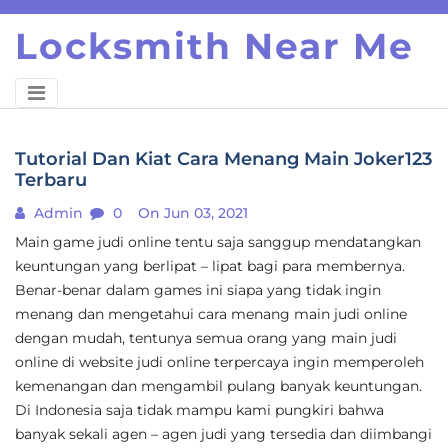
Skip
Locksmith Near Me
to
content
Tutorial Dan Kiat Cara Menang Main Joker123
Terbaru
Admin
0
On Jun 03, 2021
Main game judi online tentu saja sanggup mendatangkan
keuntungan yang berlipat – lipat bagi para membernya.
Benar-benar dalam games ini siapa yang tidak ingin
menang dan mengetahui cara menang main judi online
dengan mudah, tentunya semua orang yang main judi
online di website judi online terpercaya ingin memperoleh
kemenangan dan mengambil pulang banyak keuntungan.
Di Indonesia saja tidak mampu kami pungkiri bahwa
banyak sekali agen – agen judi yang tersedia dan diimbangi