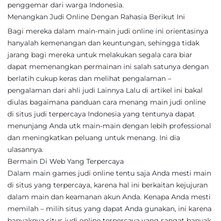
penggemar dari warga Indonesia.
Menangkan Judi Online Dengan Rahasia Berikut Ini
Bagi mereka dalam main-main judi online ini orientasinya
hanyalah kemenangan dan keuntungan, sehingga tidak
jarang bagi mereka untuk melakukan segala cara biar
dapat memenangkan permainan ini salah satunya dengan
berlatih cukup keras dan melihat pengalaman –
pengalaman dari ahli judi Lainnya Lalu di artikel ini bakal
diulas bagaimana panduan cara menang main judi online
di situs judi terpercaya Indonesia yang tentunya dapat
menunjang Anda utk main-main dengan lebih professional
dan meningkatkan peluang untuk menang. Ini dia
ulasannya.
Bermain Di Web Yang Terpercaya
Dalam main games judi online tentu saja Anda mesti main
di situs yang terpercaya, karena hal ini berkaitan kejujuran
dalam main dan keamanan akun Anda. Kenapa Anda mesti
memilah – milih situs yang dapat Anda gunakan, ini karena
banyaknya situs judi online terpercaya yang sangat banyak