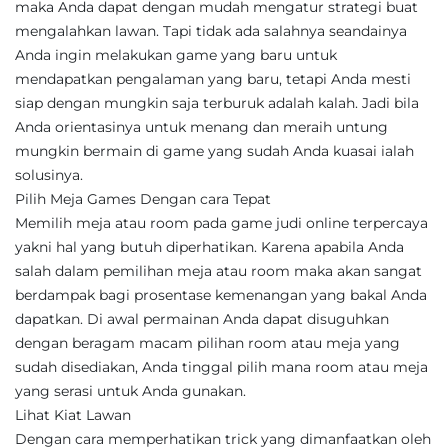
maka Anda dapat dengan mudah mengatur strategi buat
mengalahkan lawan. Tapi tidak ada salahnya seandainya
Anda ingin melakukan game yang baru untuk
mendapatkan pengalaman yang baru, tetapi Anda mesti
siap dengan mungkin saja terburuk adalah kalah. Jadi bila
Anda orientasinya untuk menang dan meraih untung
mungkin bermain di game yang sudah Anda kuasai ialah
solusinya.
Pilih Meja Games Dengan cara Tepat
Memilih meja atau room pada game judi online terpercaya
yakni hal yang butuh diperhatikan. Karena apabila Anda
salah dalam pemilihan meja atau room maka akan sangat
berdampak bagi prosentase kemenangan yang bakal Anda
dapatkan. Di awal permainan Anda dapat disuguhkan
dengan beragam macam pilihan room atau meja yang
sudah disediakan, Anda tinggal pilih mana room atau meja
yang serasi untuk Anda gunakan.
Lihat Kiat Lawan
Dengan cara memperhatikan trick yang dimanfaatkan oleh