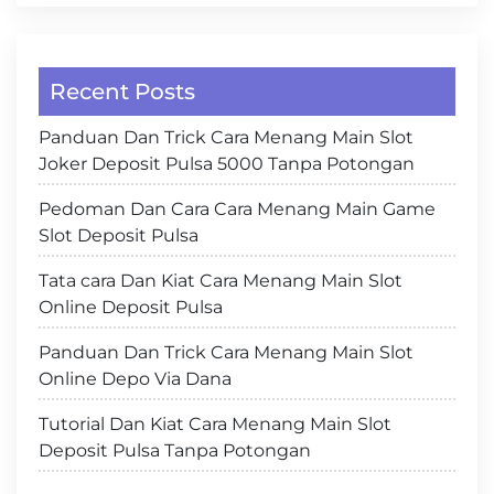
Recent Posts
Panduan Dan Trick Cara Menang Main Slot
Joker Deposit Pulsa 5000 Tanpa Potongan
Pedoman Dan Cara Cara Menang Main Game
Slot Deposit Pulsa
Tata cara Dan Kiat Cara Menang Main Slot
Online Deposit Pulsa
Panduan Dan Trick Cara Menang Main Slot
Online Depo Via Dana
Tutorial Dan Kiat Cara Menang Main Slot
Deposit Pulsa Tanpa Potongan