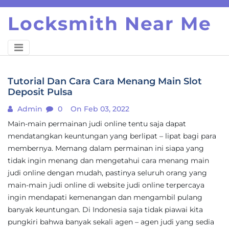
Skip
Locksmith Near Me
to
content
Tutorial Dan Cara Cara Menang Main Slot
Deposit Pulsa
Admin
0
On Feb 03, 2022
Main-main permainan judi online tentu saja dapat
mendatangkan keuntungan yang berlipat – lipat bagi para
membernya. Memang dalam permainan ini siapa yang
tidak ingin menang dan mengetahui cara menang main
judi online dengan mudah, pastinya seluruh orang yang
main-main judi online di website judi online terpercaya
ingin mendapati kemenangan dan mengambil pulang
banyak keuntungan. Di Indonesia saja tidak piawai kita
pungkiri bahwa banyak sekali agen – agen judi yang sedia