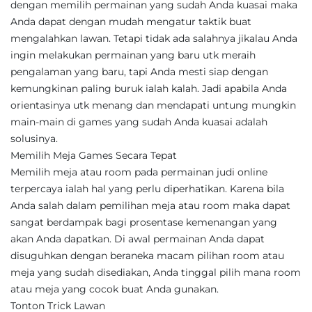
dengan memilih permainan yang sudah Anda kuasai maka
Anda dapat dengan mudah mengatur taktik buat
mengalahkan lawan. Tetapi tidak ada salahnya jikalau Anda
ingin melakukan permainan yang baru utk meraih
pengalaman yang baru, tapi Anda mesti siap dengan
kemungkinan paling buruk ialah kalah. Jadi apabila Anda
orientasinya utk menang dan mendapati untung mungkin
main-main di games yang sudah Anda kuasai adalah
solusinya.
Memilih Meja Games Secara Tepat
Memilih meja atau room pada permainan judi online
terpercaya ialah hal yang perlu diperhatikan. Karena bila
Anda salah dalam pemilihan meja atau room maka dapat
sangat berdampak bagi prosentase kemenangan yang
akan Anda dapatkan. Di awal permainan Anda dapat
disuguhkan dengan beraneka macam pilihan room atau
meja yang sudah disediakan, Anda tinggal pilih mana room
atau meja yang cocok buat Anda gunakan.
Tonton Trick Lawan