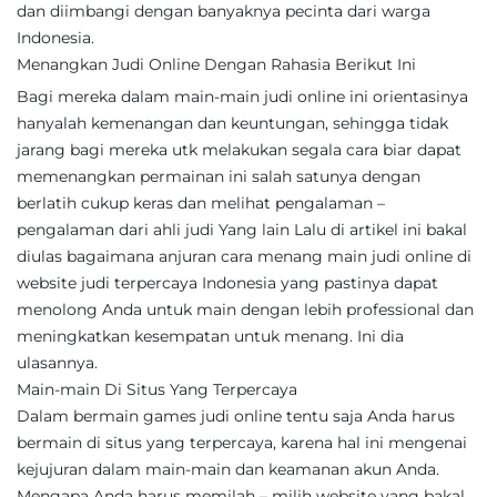
dan diimbangi dengan banyaknya pecinta dari warga
Indonesia.
Menangkan Judi Online Dengan Rahasia Berikut Ini
Bagi mereka dalam main-main judi online ini orientasinya
hanyalah kemenangan dan keuntungan, sehingga tidak
jarang bagi mereka utk melakukan segala cara biar dapat
memenangkan permainan ini salah satunya dengan
berlatih cukup keras dan melihat pengalaman –
pengalaman dari ahli judi Yang lain Lalu di artikel ini bakal
diulas bagaimana anjuran cara menang main judi online di
website judi terpercaya Indonesia yang pastinya dapat
menolong Anda untuk main dengan lebih professional dan
meningkatkan kesempatan untuk menang. Ini dia
ulasannya.
Main-main Di Situs Yang Terpercaya
Dalam bermain games judi online tentu saja Anda harus
bermain di situs yang terpercaya, karena hal ini mengenai
kejujuran dalam main-main dan keamanan akun Anda.
Mengapa Anda harus memilah – milih website yang bakal