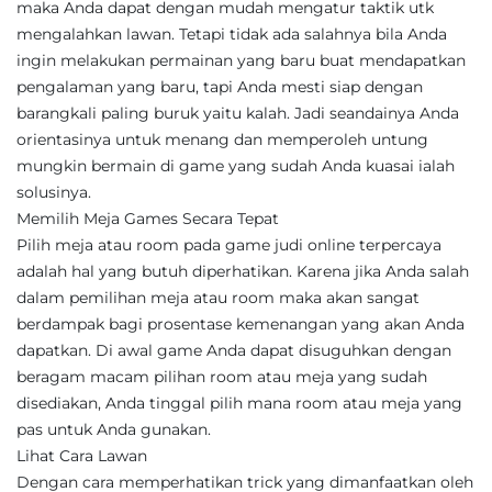
maka Anda dapat dengan mudah mengatur taktik utk
mengalahkan lawan. Tetapi tidak ada salahnya bila Anda
ingin melakukan permainan yang baru buat mendapatkan
pengalaman yang baru, tapi Anda mesti siap dengan
barangkali paling buruk yaitu kalah. Jadi seandainya Anda
orientasinya untuk menang dan memperoleh untung
mungkin bermain di game yang sudah Anda kuasai ialah
solusinya.
Memilih Meja Games Secara Tepat
Pilih meja atau room pada game judi online terpercaya
adalah hal yang butuh diperhatikan. Karena jika Anda salah
dalam pemilihan meja atau room maka akan sangat
berdampak bagi prosentase kemenangan yang akan Anda
dapatkan. Di awal game Anda dapat disuguhkan dengan
beragam macam pilihan room atau meja yang sudah
disediakan, Anda tinggal pilih mana room atau meja yang
pas untuk Anda gunakan.
Lihat Cara Lawan
Dengan cara memperhatikan trick yang dimanfaatkan oleh