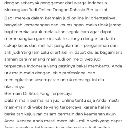
dengan sebanyak penggemar dari warga Indonesia.
Menangkan Judi Online Dengan Rahasia Berikut Ini
Bagi mereka dalam bermain judi online ini orientasinya
hanyalah kemenangan dan keuntungan, maka tidak jarang
bagi mereka untuk melakukan segala cara agar dapat
memenangkan game ini salah satunya dengan berlatih
cukup keras dan melihat pengalaman – pengalaman dari
ahli judi Yang lain Lalu di artikel ini dapat diulas bagaimana
arahan cara menang main judi online di web judi
terpercaya Indonesia yang pastinya bakal membantu Anda
utk main-main dengan lebih professional dan
meningkatkan kesempatan untuk menang. Ini dia
ulasannya.
Bermain Di Situs Yang Terpercaya
Dalam main permainan judi online tentu saja Anda mesti
main-main di website yang terpercaya, karena hal ini
berkaitan kejujuran dalam bermain dan keamanan akun
Anda. Kenapa Anda mesti memilah – milih web yang dapat
Anda gunakan, ini karena banyaknya situs judi online