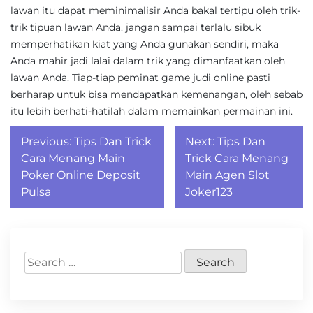
lawan itu dapat meminimalisir Anda bakal tertipu oleh trik-
trik tipuan lawan Anda. jangan sampai terlalu sibuk
memperhatikan kiat yang Anda gunakan sendiri, maka
Anda mahir jadi lalai dalam trik yang dimanfaatkan oleh
lawan Anda. Tiap-tiap peminat game judi online pasti
berharap untuk bisa mendapatkan kemenangan, oleh sebab
itu lebih berhati-hatilah dalam memainkan permainan ini.
Post
Previous:
Tips Dan Trick
Next:
Tips Dan
navigation
Cara Menang Main
Trick Cara Menang
Poker Online Deposit
Main Agen Slot
Pulsa
Joker123
Search
for: