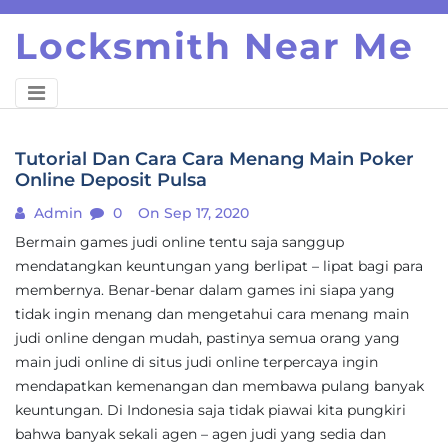
Skip
Locksmith Near Me
to
content
Tutorial Dan Cara Cara Menang Main Poker
Online Deposit Pulsa
Admin
0
On Sep 17, 2020
Bermain games judi online tentu saja sanggup
mendatangkan keuntungan yang berlipat – lipat bagi para
membernya. Benar-benar dalam games ini siapa yang
tidak ingin menang dan mengetahui cara menang main
judi online dengan mudah, pastinya semua orang yang
main judi online di situs judi online terpercaya ingin
mendapatkan kemenangan dan membawa pulang banyak
keuntungan. Di Indonesia saja tidak piawai kita pungkiri
bahwa banyak sekali agen – agen judi yang sedia dan