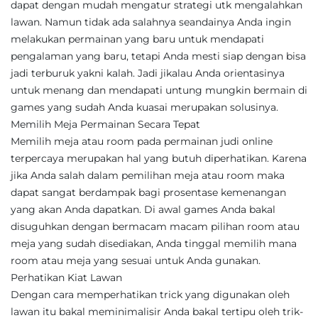
dapat dengan mudah mengatur strategi utk mengalahkan
lawan. Namun tidak ada salahnya seandainya Anda ingin
melakukan permainan yang baru untuk mendapati
pengalaman yang baru, tetapi Anda mesti siap dengan bisa
jadi terburuk yakni kalah. Jadi jikalau Anda orientasinya
untuk menang dan mendapati untung mungkin bermain di
games yang sudah Anda kuasai merupakan solusinya.
Memilih Meja Permainan Secara Tepat
Memilih meja atau room pada permainan judi online
terpercaya merupakan hal yang butuh diperhatikan. Karena
jika Anda salah dalam pemilihan meja atau room maka
dapat sangat berdampak bagi prosentase kemenangan
yang akan Anda dapatkan. Di awal games Anda bakal
disuguhkan dengan bermacam macam pilihan room atau
meja yang sudah disediakan, Anda tinggal memilih mana
room atau meja yang sesuai untuk Anda gunakan.
Perhatikan Kiat Lawan
Dengan cara memperhatikan trick yang digunakan oleh
lawan itu bakal meminimalisir Anda bakal tertipu oleh trik-