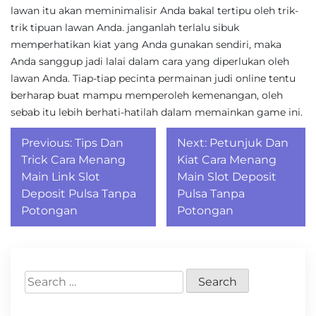
lawan itu akan meminimalisir Anda bakal tertipu oleh trik-
trik tipuan lawan Anda. janganlah terlalu sibuk
memperhatikan kiat yang Anda gunakan sendiri, maka
Anda sanggup jadi lalai dalam cara yang diperlukan oleh
lawan Anda. Tiap-tiap pecinta permainan judi online tentu
berharap buat mampu memperoleh kemenangan, oleh
sebab itu lebih berhati-hatilah dalam memainkan game ini.
Post
Previous:
Tips Dan
Next:
Petunjuk Dan
navigation
Trick Cara Menang
Kiat Cara Menang
Main Link Slot
Main Slot Deposit
Deposit Pulsa Tanpa
Pulsa Tanpa
Potongan
Potongan
Search
for: