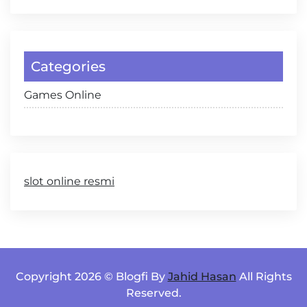
Categories
Games Online
slot online resmi
Copyright 2026 © Blogfi By
Jahid Hasan
All Rights
Reserved.