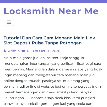
Skip
Locksmith Near Me
to
content
Tutorial Dan Cara Cara Menang Main Link
Slot Deposit Pulsa Tanpa Potongan
Admin
0
On Oct 20, 2020
Main-main game judi online tentu saja sanggup
mendatangkan keuntungan yang berlipat – lipat bagi para
membernya. Memang lah dalam game ini siapa yang tidak
ingin menang dan mengetahui cara menang main judi
online dengan mudah, pastinya seluruh orang yang
bermain judi online di website judi online terpercaya ingin
meraih kemenangan dan mengambil pulang banyak
keuntungan. Di Indonesia saja tidak bisa kami pungkiri
bahwa banyak sekali agen – agen judi yang sedia dan