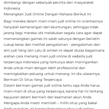
diimbangi dengan sebanyak pecinta dari masyarakat
Indonesia.
Menangkan Judi Online Dengan Rahasia Berikut Ini
Bagi mereka dalam main-main judi online ini orientasinya
hanyalah kemenangan dan keuntungan, sehingga tidak
jarang bagi mereka utk melakukan segala cara agar dapat
memenangkan games ini salah satunya dengan berlatih
cukup keras dan melihat pengalaman – pengalaman dari
ahli judi Yang lain Lalu di artikel ini dapat diulas bagaimana
arahan cara menang main judi online di website judi
terpercaya Indonesia yang tentunya akan meringankan
Anda untuk main dengan lebih professional dan
meningkatkan peluang untuk menang. Ini dia ulasannya.
Bermain Di Situs Yang Terpercaya
Dalam bermain games judi online tentu saja Anda harus
main-main di situs yang terpercaya, karena hal ini tentang
kejujuran dalam bermain dan keamanan akun Anda.
Mengapa Anda mesti memilah – milih situs yang bakal
Anda gunakan, ini karena banyaknya situs judi online