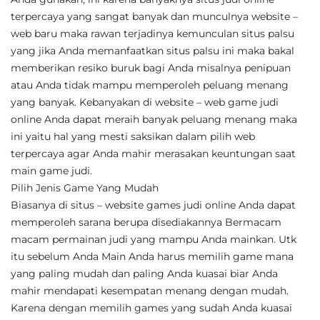
terpercaya yang sangat banyak dan munculnya website –
web baru maka rawan terjadinya kemunculan situs palsu
yang jika Anda memanfaatkan situs palsu ini maka bakal
memberikan resiko buruk bagi Anda misalnya penipuan
atau Anda tidak mampu memperoleh peluang menang
yang banyak. Kebanyakan di website – web game judi
online Anda dapat meraih banyak peluang menang maka
ini yaitu hal yang mesti saksikan dalam pilih web
terpercaya agar Anda mahir merasakan keuntungan saat
main game judi.
Pilih Jenis Game Yang Mudah
Biasanya di situs – website games judi online Anda dapat
memperoleh sarana berupa disediakannya Bermacam
macam permainan judi yang mampu Anda mainkan. Utk
itu sebelum Anda Main Anda harus memilih game mana
yang paling mudah dan paling Anda kuasai biar Anda
mahir mendapati kesempatan menang dengan mudah.
Karena dengan memilih games yang sudah Anda kuasai