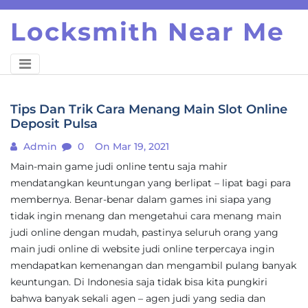
Skip
Locksmith Near Me
to
content
Tips Dan Trik Cara Menang Main Slot Online
Deposit Pulsa
Admin
0
On Mar 19, 2021
Main-main game judi online tentu saja mahir
mendatangkan keuntungan yang berlipat – lipat bagi para
membernya. Benar-benar dalam games ini siapa yang
tidak ingin menang dan mengetahui cara menang main
judi online dengan mudah, pastinya seluruh orang yang
main judi online di website judi online terpercaya ingin
mendapatkan kemenangan dan mengambil pulang banyak
keuntungan. Di Indonesia saja tidak bisa kita pungkiri
bahwa banyak sekali agen – agen judi yang sedia dan