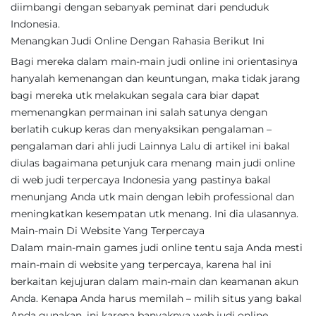
diimbangi dengan sebanyak peminat dari penduduk
Indonesia.
Menangkan Judi Online Dengan Rahasia Berikut Ini
Bagi mereka dalam main-main judi online ini orientasinya
hanyalah kemenangan dan keuntungan, maka tidak jarang
bagi mereka utk melakukan segala cara biar dapat
memenangkan permainan ini salah satunya dengan
berlatih cukup keras dan menyaksikan pengalaman –
pengalaman dari ahli judi Lainnya Lalu di artikel ini bakal
diulas bagaimana petunjuk cara menang main judi online
di web judi terpercaya Indonesia yang pastinya bakal
menunjang Anda utk main dengan lebih professional dan
meningkatkan kesempatan utk menang. Ini dia ulasannya.
Main-main Di Website Yang Terpercaya
Dalam main-main games judi online tentu saja Anda mesti
main-main di website yang terpercaya, karena hal ini
berkaitan kejujuran dalam main-main dan keamanan akun
Anda. Kenapa Anda harus memilah – milih situs yang bakal
Anda gunakan, ini karena banyaknya web judi online