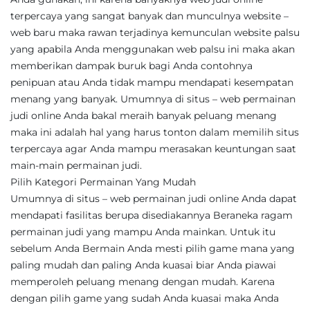
terpercaya yang sangat banyak dan munculnya website –
web baru maka rawan terjadinya kemunculan website palsu
yang apabila Anda menggunakan web palsu ini maka akan
memberikan dampak buruk bagi Anda contohnya
penipuan atau Anda tidak mampu mendapati kesempatan
menang yang banyak. Umumnya di situs – web permainan
judi online Anda bakal meraih banyak peluang menang
maka ini adalah hal yang harus tonton dalam memilih situs
terpercaya agar Anda mampu merasakan keuntungan saat
main-main permainan judi.
Pilih Kategori Permainan Yang Mudah
Umumnya di situs – web permainan judi online Anda dapat
mendapati fasilitas berupa disediakannya Beraneka ragam
permainan judi yang mampu Anda mainkan. Untuk itu
sebelum Anda Bermain Anda mesti pilih game mana yang
paling mudah dan paling Anda kuasai biar Anda piawai
memperoleh peluang menang dengan mudah. Karena
dengan pilih game yang sudah Anda kuasai maka Anda