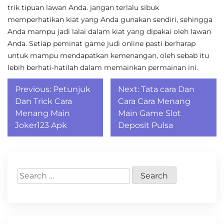
trik tipuan lawan Anda. jangan terlalu sibuk
memperhatikan kiat yang Anda gunakan sendiri, sehingga
Anda mampu jadi lalai dalam kiat yang dipakai oleh lawan
Anda. Setiap peminat game judi online pasti berharap
untuk mampu mendapatkan kemenangan, oleh sebab itu
lebih berhati-hatilah dalam memainkan permainan ini.
Post
Previous:
Petunjuk
Next:
Tata cara Dan
navigation
Dan Trick Cara
Cara Cara Menang
Menang Main
Main Game Slot
Joker123 Apk
Deposit Pulsa
Search
for: