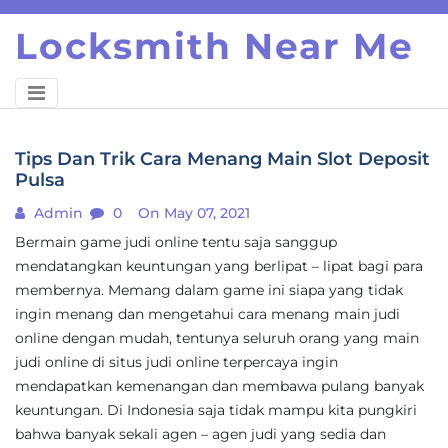
Skip
Locksmith Near Me
to
content
Tips Dan Trik Cara Menang Main Slot Deposit
Pulsa
Admin
0
On May 07, 2021
Bermain game judi online tentu saja sanggup
mendatangkan keuntungan yang berlipat – lipat bagi para
membernya. Memang dalam game ini siapa yang tidak
ingin menang dan mengetahui cara menang main judi
online dengan mudah, tentunya seluruh orang yang main
judi online di situs judi online terpercaya ingin
mendapatkan kemenangan dan membawa pulang banyak
keuntungan. Di Indonesia saja tidak mampu kita pungkiri
bahwa banyak sekali agen – agen judi yang sedia dan