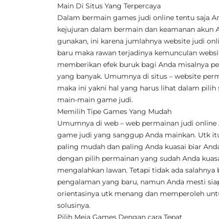
Main Di Situs Yang Terpercaya
Dalam bermain games judi online tentu saja An
kejujuran dalam bermain dan keamanan akun 
gunakan, ini karena jumlahnya website judi on
baru maka rawan terjadinya kemunculan websi
memberikan efek buruk bagi Anda misalnya p
yang banyak. Umumnya di situs – website per
maka ini yakni hal yang harus lihat dalam pil
main-main game judi.
Memilih Tipe Games Yang Mudah
Umumnya di web – web permainan judi online 
game judi yang sanggup Anda mainkan. Utk i
paling mudah dan paling Anda kuasai biar A
dengan pilih permainan yang sudah Anda kuas
mengalahkan lawan. Tetapi tidak ada salahnya
pengalaman yang baru, namun Anda mesti siap
orientasinya utk menang dan memperoleh unt
solusinya.
Pilih Meja Games Dengan cara Tepat