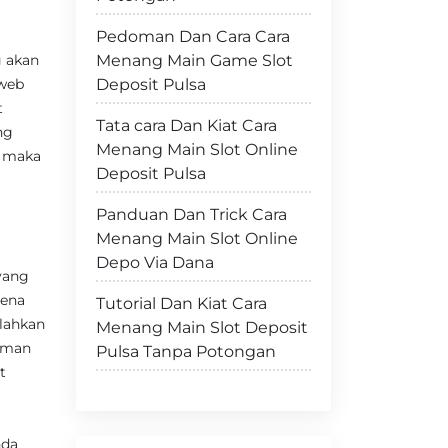
Pedoman Dan Cara Cara
Menang Main Game Slot
g akan
Deposit Pulsa
 web
t
Tata cara Dan Kiat Cara
ng
Menang Main Slot Online
g maka
Deposit Pulsa
Panduan Dan Trick Cara
Menang Main Slot Online
Depo Via Dana
yang
rena
Tutorial Dan Kiat Cara
lahkan
Menang Main Slot Deposit
laman
Pulsa Tanpa Potongan
t
nda