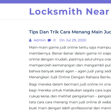
Skip
Locksmith Near
to
content
Tips Dan Trik Cara Menang Main Ju
Admin
0
On Jul 29, 2020
Main-main game judi online tentu saja mampu 
membernya. Benar-benar dalam game ini siap
online dengan mudah, pastinya seluruhnya oran
memperoleh kemenangan dan mengambil pulang
bahwa banyak sekali agen – agen judi yang se
Menangkan Judi Online Dengan Rahasia Berikut
Bagi mereka dalam bermain judi online ini or
bagi mereka untuk melakukan segala cara sup
cukup keras dan melihat pengalaman – pengalama
tata cara cara menang main judi online di web
buat main dengan lebih professional dan meni