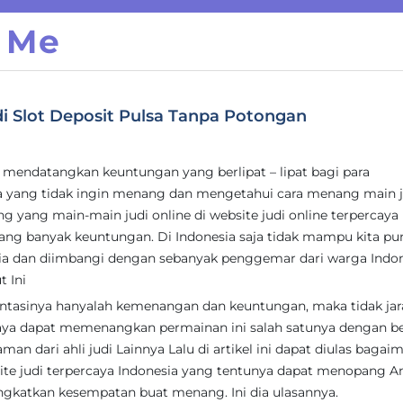
 Me
di Slot Deposit Pulsa Tanpa Potongan
mendatangkan keuntungan yang berlipat – lipat bagi para
a yang tidak ingin menang dan mengetahui cara menang main j
g yang main-main judi online di website judi online terpercaya 
 banyak keuntungan. Di Indonesia saja tidak mampu kita pun
dia dan diimbangi dengan sebanyak penggemar dari warga Indon
 Ini
ientasinya hanyalah kemenangan dan keuntungan, maka tidak ja
aya dapat memenangkan permainan ini salah satunya dengan be
n dari ahli judi Lainnya Lalu di artikel ini dapat diulas bagai
site judi terpercaya Indonesia yang tentunya dapat menopang A
ngkatkan kesempatan buat menang. Ini dia ulasannya.