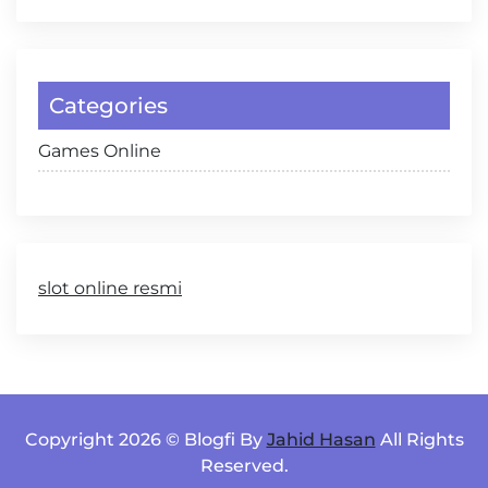
Categories
Games Online
slot online resmi
Copyright 2026 © Blogfi By
Jahid Hasan
All Rights
Reserved.