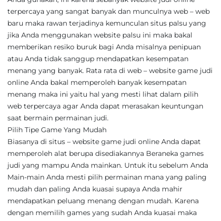
terpercaya yang sangat banyak dan munculnya web – web
baru maka rawan terjadinya kemunculan situs palsu yang
jika Anda menggunakan website palsu ini maka bakal
memberikan resiko buruk bagi Anda misalnya penipuan
atau Anda tidak sanggup mendapatkan kesempatan
menang yang banyak. Rata rata di web – website game judi
online Anda bakal memperoleh banyak kesempatan
menang maka ini yaitu hal yang mesti lihat dalam pilih
web terpercaya agar Anda dapat merasakan keuntungan
saat bermain permainan judi.
Pilih Tipe Game Yang Mudah
Biasanya di situs – website game judi online Anda dapat
memperoleh alat berupa disediakannya Beraneka games
judi yang mampu Anda mainkan. Untuk itu sebelum Anda
Main-main Anda mesti pilih permainan mana yang paling
mudah dan paling Anda kuasai supaya Anda mahir
mendapatkan peluang menang dengan mudah. Karena
dengan memilih games yang sudah Anda kuasai maka