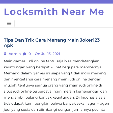
Skip
Locksmith Near Me
to
content
Tips Dan Trik Cara Menang Main Joker123
Apk
Admin
0
On Jul 13, 2021
Main games judi online tentu saja bisa mendatangkan
keuntungan yang berlipat – lipat bagi para membernya.
Memang dalam games ini siapa yang tidak ingin menang
dan mengetahui cara menang main judi online dengan
mudah, tentunya semua orang yang main judi online di
situs judi online terpercaya ingin meraih kemenangan dan
mengambil pulang banyak keuntungan. Di Indonesia saja
tidak dapat kami pungkiri bahwa banyak sekali agen – agen
judi yang sedia dan diimbangi dengan jumlahnya pecinta