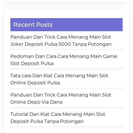
Recent Posts
Panduan Dan Trick Cara Menang Main Slot
Joker Deposit Pulsa 5000 Tanpa Potongan
Pedoman Dan Cara Cara Menang Main Game
Slot Deposit Pulsa
Tata cara Dan Kiat Cara Menang Main Slot
Online Deposit Pulsa
Panduan Dan Trick Cara Menang Main Slot
Online Depo Via Dana
Tutorial Dan Kiat Cara Menang Main Slot
Deposit Pulsa Tanpa Potongan