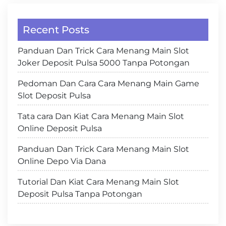
Recent Posts
Panduan Dan Trick Cara Menang Main Slot
Joker Deposit Pulsa 5000 Tanpa Potongan
Pedoman Dan Cara Cara Menang Main Game
Slot Deposit Pulsa
Tata cara Dan Kiat Cara Menang Main Slot
Online Deposit Pulsa
Panduan Dan Trick Cara Menang Main Slot
Online Depo Via Dana
Tutorial Dan Kiat Cara Menang Main Slot
Deposit Pulsa Tanpa Potongan