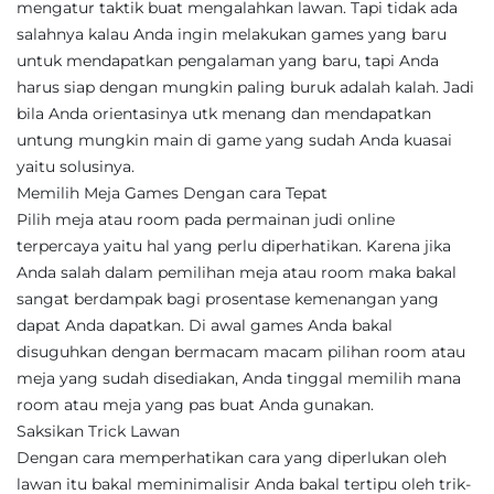
mengatur taktik buat mengalahkan lawan. Tapi tidak ada
salahnya kalau Anda ingin melakukan games yang baru
untuk mendapatkan pengalaman yang baru, tapi Anda
harus siap dengan mungkin paling buruk adalah kalah. Jadi
bila Anda orientasinya utk menang dan mendapatkan
untung mungkin main di game yang sudah Anda kuasai
yaitu solusinya.
Memilih Meja Games Dengan cara Tepat
Pilih meja atau room pada permainan judi online
terpercaya yaitu hal yang perlu diperhatikan. Karena jika
Anda salah dalam pemilihan meja atau room maka bakal
sangat berdampak bagi prosentase kemenangan yang
dapat Anda dapatkan. Di awal games Anda bakal
disuguhkan dengan bermacam macam pilihan room atau
meja yang sudah disediakan, Anda tinggal memilih mana
room atau meja yang pas buat Anda gunakan.
Saksikan Trick Lawan
Dengan cara memperhatikan cara yang diperlukan oleh
lawan itu bakal meminimalisir Anda bakal tertipu oleh trik-