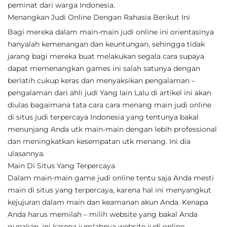
peminat dari warga Indonesia.
Menangkan Judi Online Dengan Rahasia Berikut Ini
Bagi mereka dalam main-main judi online ini orientasinya
hanyalah kemenangan dan keuntungan, sehingga tidak
jarang bagi mereka buat melakukan segala cara supaya
dapat memenangkan games ini salah satunya dengan
berlatih cukup keras dan menyaksikan pengalaman –
pengalaman dari ahli judi Yang lain Lalu di artikel ini akan
diulas bagaimana tata cara cara menang main judi online
di situs judi terpercaya Indonesia yang tentunya bakal
menunjang Anda utk main-main dengan lebih professional
dan meningkatkan kesempatan utk menang. Ini dia
ulasannya.
Main Di Situs Yang Terpercaya
Dalam main-main game judi online tentu saja Anda mesti
main di situs yang terpercaya, karena hal ini menyangkut
kejujuran dalam main dan keamanan akun Anda. Kenapa
Anda harus memilah – milih website yang bakal Anda
gunakan, ini karena jumlahnya website judi online