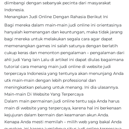
diimbangi dengan sebanyak pecinta dari masyarakat
Indonesia.
Menangkan Judi Online Dengan Rahasia Berikut Ini
Bagi mereka dalam main-main judi online ini orientasinya
hanyalah kemenangan dan keuntungan, maka tidak jarang
bagi mereka untuk melakukan segala cara agar dapat
memenangkan games ini salah satunya dengan berlatih
cukup keras dan menonton pengalaman – pengalaman dari
ahli judi Yang lain Lalu di artikel ini dapat diulas bagaimana
tutorial cara menang main judi online di website judi
terpercaya Indonesia yang tentunya akan menunjang Anda
utk main-main dengan lebih professional dan
meningkatkan peluang untuk menang. Ini dia ulasannya.
Main-main Di Website Yang Terpercaya
Dalam main permainan judi online tentu saja Anda harus
main di website yang terpercaya, karena hal ini berkenaan
kejujuran dalam bermain dan keamanan akun Anda.
Kenapa Anda mesti memilah – milih web yang bakal Anda
gunakan, ini karena jumlahnya situs judi online terpercaya