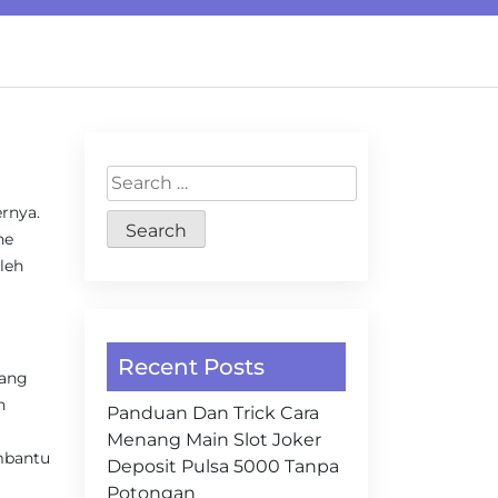
Search
for:
rnya.
ne
leh
Recent Posts
rang
h
Panduan Dan Trick Cara
Menang Main Slot Joker
embantu
Deposit Pulsa 5000 Tanpa
Potongan