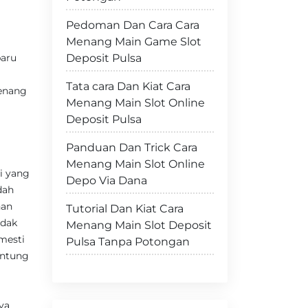
Pedoman Dan Cara Cara
Menang Main Game Slot
Deposit Pulsa
baru
Tata cara Dan Kiat Cara
enang
Menang Main Slot Online
Deposit Pulsa
Panduan Dan Trick Cara
Menang Main Slot Online
i yang
Depo Via Dana
dah
nan
Tutorial Dan Kiat Cara
idak
Menang Main Slot Deposit
mesti
Pulsa Tanpa Potongan
untung
ya