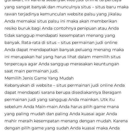
yang sangat banyak dan munculnya situs – situs baru maka
rawan terjadinya kemunculan website palsu yang jikalau
Anda memakai situs palsu ini maka akan memberikan
resiko buruk bagi Anda contohnya penipuan atau Anda
tidak sanggup mendapati kesempatan menang yang
banyak. Rata-rata di situs – situs permainan judi online
Anda dapat mendapatkan banyak peluang menang maka
ini merupakan hal yang harus lihat dalam memilih situs
terpercaya agar Anda sanggup merasakan keuntungan
saat main permainan judi.
Memilih Jenis Game Yang Mudah
Kebanyakan di website – situs permainan judi online Anda
dapat mendapati sarana berupa disediakannya Beragam
permainan judi yang sanggup Anda mainkan. Utk itu
sebelum Anda Main-main Anda harus pilih game mana
yang paling mudah dan paling Anda kuasai agar Anda
mahir meraih kesempatan menang dengan mudah. Karena
dengan pilih game yang sudah Anda kuasai maka Anda