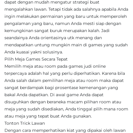
dapat dengan mudah mengatur strategi buat
mengalahkan lawan. Tetapi tidak ada salahnya apabila Anda
ingin melakukan permainan yang baru untuk memperoleh
pengalaman yang baru, namun Anda mesti siap dengan
kemungkinan sangat buruk merupakan kalah. Jadi
seandainya Anda orientasinya utk menang dan
mendapatkan untung mungkin main di games yang sudah
Anda kuasai yakni solusinya.
Pilih Meja Games Secara Tepat
Memilih meja atau room pada games judi online
terpercaya adalah hal yang perlu diperhatikan. Karena bila
Anda salah dalam pemilihan meja atau room maka dapat
sangat berdampak bagi prosentase kemenangan yang
bakal Anda dapatkan. Di awal game Anda dapat
disuguhkan dengan beraneka macam pilihan room atau
meja yang sudah disediakan, Anda tinggal pilih mana room
atau meja yang tepat buat Anda gunakan.
Tonton Trick Lawan
Dengan cara memperhatikan kiat yang dipakai oleh lawan