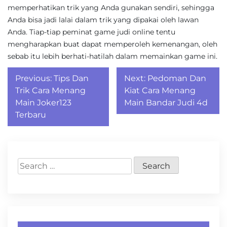
memperhatikan trik yang Anda gunakan sendiri, sehingga
Anda bisa jadi lalai dalam trik yang dipakai oleh lawan
Anda. Tiap-tiap peminat game judi online tentu
mengharapkan buat dapat memperoleh kemenangan, oleh
sebab itu lebih berhati-hatilah dalam memainkan game ini.
Post
Previous:
Tips Dan
Next:
Pedoman Dan
navigation
Trik Cara Menang
Kiat Cara Menang
Main Joker123
Main Bandar Judi 4d
Terbaru
Search
for: