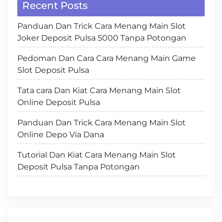
Recent Posts
Panduan Dan Trick Cara Menang Main Slot
Joker Deposit Pulsa 5000 Tanpa Potongan
Pedoman Dan Cara Cara Menang Main Game
Slot Deposit Pulsa
Tata cara Dan Kiat Cara Menang Main Slot
Online Deposit Pulsa
Panduan Dan Trick Cara Menang Main Slot
Online Depo Via Dana
Tutorial Dan Kiat Cara Menang Main Slot
Deposit Pulsa Tanpa Potongan