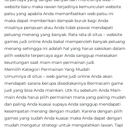
website baru maka rawan terjadinya kemunculan website
palsu yang apabila Anda memanfaatkan web palsu ini
maka dapat memberikan dampak buruk bagi Anda
misalnya penipuan atau Anda tidak piawai mendapati
peluang menang yang banyak. Rata rata di situs – website
games judi online Anda bakal memperoleh banyak peluang
menang sehingga ini adalah hal yang harus saksikan dalam
pilih website terpercaya agar Anda sanggup merasakan
keuntungan saat main-main permainan judi.
Memilih Kategori Permainan Yang Mudah
Umumnya di situs – web game judi online Anda akan
mendapati sarana berupa disediakannya Bermacam game
judi yang bisa Anda mainkan. Utk itu sebelum Anda Main-
main Anda harus pilih permainan mana yang paling mudah
dan paling Anda kuasai supaya Anda sanggup mendapati
kesempatan menang dengan mudah. Karena dengan pilih
games yang sudah Anda kuasai maka Anda dapat dengan
mudah mengatur strategi untuk mengalahkan lawan. Tapi