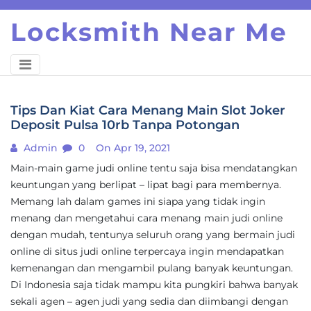
Skip
Locksmith Near Me
to
content
Tips Dan Kiat Cara Menang Main Slot Joker
Deposit Pulsa 10rb Tanpa Potongan
Admin
0
On Apr 19, 2021
Main-main game judi online tentu saja bisa mendatangkan
keuntungan yang berlipat – lipat bagi para membernya.
Memang lah dalam games ini siapa yang tidak ingin
menang dan mengetahui cara menang main judi online
dengan mudah, tentunya seluruh orang yang bermain judi
online di situs judi online terpercaya ingin mendapatkan
kemenangan dan mengambil pulang banyak keuntungan.
Di Indonesia saja tidak mampu kita pungkiri bahwa banyak
sekali agen – agen judi yang sedia dan diimbangi dengan