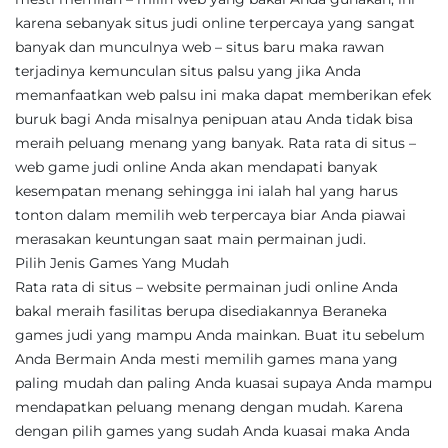
karena sebanyak situs judi online terpercaya yang sangat
banyak dan munculnya web – situs baru maka rawan
terjadinya kemunculan situs palsu yang jika Anda
memanfaatkan web palsu ini maka dapat memberikan efek
buruk bagi Anda misalnya penipuan atau Anda tidak bisa
meraih peluang menang yang banyak. Rata rata di situs –
web game judi online Anda akan mendapati banyak
kesempatan menang sehingga ini ialah hal yang harus
tonton dalam memilih web terpercaya biar Anda piawai
merasakan keuntungan saat main permainan judi.
Pilih Jenis Games Yang Mudah
Rata rata di situs – website permainan judi online Anda
bakal meraih fasilitas berupa disediakannya Beraneka
games judi yang mampu Anda mainkan. Buat itu sebelum
Anda Bermain Anda mesti memilih games mana yang
paling mudah dan paling Anda kuasai supaya Anda mampu
mendapatkan peluang menang dengan mudah. Karena
dengan pilih games yang sudah Anda kuasai maka Anda