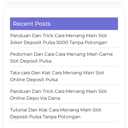
Recent Posts
Panduan Dan Trick Cara Menang Main Slot
Joker Deposit Pulsa 5000 Tanpa Potongan
Pedoman Dan Cara Cara Menang Main Game
Slot Deposit Pulsa
Tata cara Dan Kiat Cara Menang Main Slot
Online Deposit Pulsa
Panduan Dan Trick Cara Menang Main Slot
Online Depo Via Dana
Tutorial Dan Kiat Cara Menang Main Slot
Deposit Pulsa Tanpa Potongan