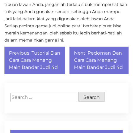
tipuan lawan Anda. janganlah terlalu sibuk memperhatikan
trik yang Anda gunakan sendiri, sehingga Anda mampu
jadi lalai dalam kiat yang digunakan oleh lawan Anda.
Setiap pecinta game judi online pasti berharap buat bisa
meraih kemenangan, oleh sebab itu lebih berhati-hatilah
dalam memainkan game ini.
Post
Previous:
Tutorial Dan
Next:
Pedoman Dan
navigation
Cara Cara Menang
Cara Cara Menang
Main Bandar Judi 4d
Main Bandar Judi 4d
Search
for: