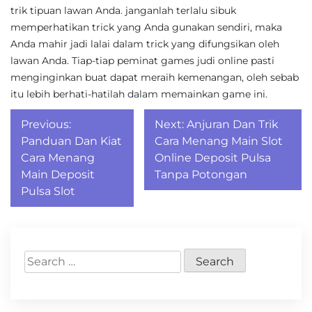
trik tipuan lawan Anda. janganlah terlalu sibuk
memperhatikan trick yang Anda gunakan sendiri, maka
Anda mahir jadi lalai dalam trick yang difungsikan oleh
lawan Anda. Tiap-tiap peminat games judi online pasti
menginginkan buat dapat meraih kemenangan, oleh sebab
itu lebih berhati-hatilah dalam memainkan game ini.
Post
Previous:
Next:
Anjuran Dan Trik
navigation
Panduan Dan Kiat
Cara Menang Main Slot
Cara Menang
Online Deposit Pulsa
Main Deposit
Tanpa Potongan
Pulsa Slot
Search
for: