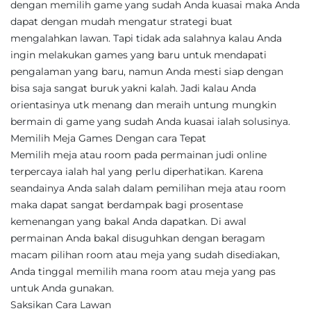
dengan memilih game yang sudah Anda kuasai maka Anda
dapat dengan mudah mengatur strategi buat
mengalahkan lawan. Tapi tidak ada salahnya kalau Anda
ingin melakukan games yang baru untuk mendapati
pengalaman yang baru, namun Anda mesti siap dengan
bisa saja sangat buruk yakni kalah. Jadi kalau Anda
orientasinya utk menang dan meraih untung mungkin
bermain di game yang sudah Anda kuasai ialah solusinya.
Memilih Meja Games Dengan cara Tepat
Memilih meja atau room pada permainan judi online
terpercaya ialah hal yang perlu diperhatikan. Karena
seandainya Anda salah dalam pemilihan meja atau room
maka dapat sangat berdampak bagi prosentase
kemenangan yang bakal Anda dapatkan. Di awal
permainan Anda bakal disuguhkan dengan beragam
macam pilihan room atau meja yang sudah disediakan,
Anda tinggal memilih mana room atau meja yang pas
untuk Anda gunakan.
Saksikan Cara Lawan