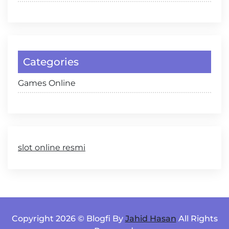
Categories
Games Online
slot online resmi
Copyright 2026 © Blogfi By
Jahid Hasan
All Rights