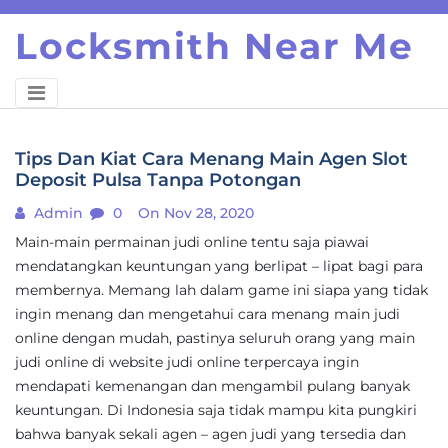
Skip
Locksmith Near Me
to
content
Tips Dan Kiat Cara Menang Main Agen Slot
Deposit Pulsa Tanpa Potongan
Admin
0
On Nov 28, 2020
Main-main permainan judi online tentu saja piawai
mendatangkan keuntungan yang berlipat – lipat bagi para
membernya. Memang lah dalam game ini siapa yang tidak
ingin menang dan mengetahui cara menang main judi
online dengan mudah, pastinya seluruh orang yang main
judi online di website judi online terpercaya ingin
mendapati kemenangan dan mengambil pulang banyak
keuntungan. Di Indonesia saja tidak mampu kita pungkiri
bahwa banyak sekali agen – agen judi yang tersedia dan