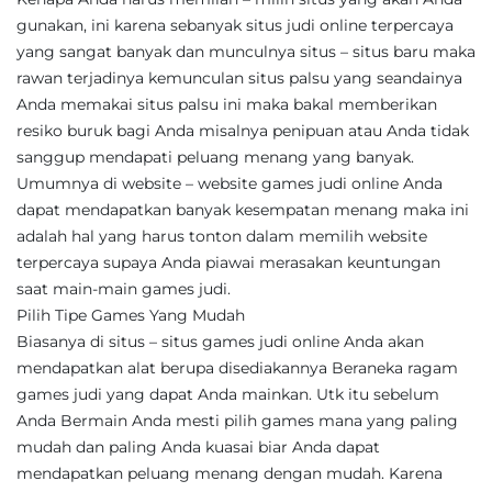
gunakan, ini karena sebanyak situs judi online terpercaya
yang sangat banyak dan munculnya situs – situs baru maka
rawan terjadinya kemunculan situs palsu yang seandainya
Anda memakai situs palsu ini maka bakal memberikan
resiko buruk bagi Anda misalnya penipuan atau Anda tidak
sanggup mendapati peluang menang yang banyak.
Umumnya di website – website games judi online Anda
dapat mendapatkan banyak kesempatan menang maka ini
adalah hal yang harus tonton dalam memilih website
terpercaya supaya Anda piawai merasakan keuntungan
saat main-main games judi.
Pilih Tipe Games Yang Mudah
Biasanya di situs – situs games judi online Anda akan
mendapatkan alat berupa disediakannya Beraneka ragam
games judi yang dapat Anda mainkan. Utk itu sebelum
Anda Bermain Anda mesti pilih games mana yang paling
mudah dan paling Anda kuasai biar Anda dapat
mendapatkan peluang menang dengan mudah. Karena