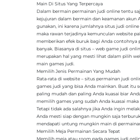
Main Di Situs Yang Terpercaya
Dalam bermain permainan judi online tentu saj
kejujuran dalam bermain dan keamanan akun A
gunakan, ini karena jumlahnya situs judi onlin
maka rawan terjadinya kemunculan website pal
memberikan efek buruk bagi Anda contohnya 
banyak. Biasanya di situs – web game judi on
merupakan hal yang mesti lihat dalam pilih w
main games judi.
Memilih Jenis Permainan Yang Mudah
Rata-rata di website – situs permainan judi o
games judi yang bisa Anda mainkan. Buat itu
paling mudah dan paling Anda kuasai biar A
memilih games yang sudah Anda kuasai maka 
Tetapi tidak ada salahnya jika Anda ingin mel
Anda mesti siap dengan mungkin saja terburuk
mendapati untung mungkin main di permainan 
Memilih Meja Permainan Secara Tepat
Memilih meja atau room pada games judi onlin