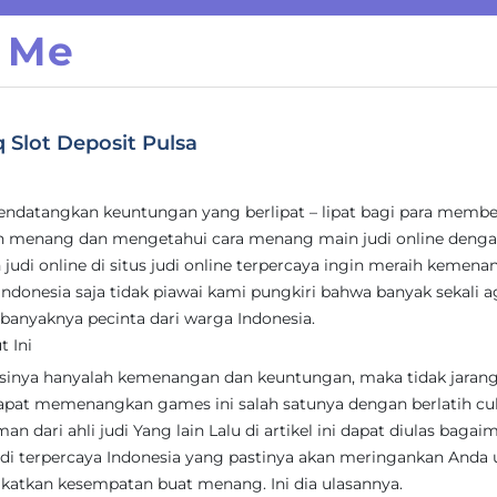
 Me
 Slot Deposit Pulsa
endatangkan keuntungan yang berlipat – lipat bagi para membe
in menang dan mengetahui cara menang main judi online deng
di online di situs judi online terpercaya ingin meraih kemena
onesia saja tidak piawai kami pungkiri bahwa banyak sekali a
banyaknya pecinta dari warga Indonesia.
 Ini
tasinya hanyalah kemenangan dan keuntungan, maka tidak jarang
apat memenangkan games ini salah satunya dengan berlatih c
dari ahli judi Yang lain Lalu di artikel ini dapat diulas bagai
judi terpercaya Indonesia yang pastinya akan meringankan Anda
katkan kesempatan buat menang. Ini dia ulasannya.