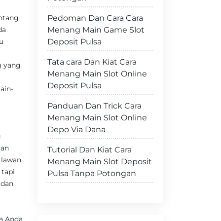
Pedoman Dan Cara Cara
entang
Menang Main Game Slot
da
Deposit Pulsa
u
Tata cara Dan Kiat Cara
g yang
Menang Main Slot Online
Deposit Pulsa
ain-
Panduan Dan Trick Cara
Menang Main Slot Online
Depo Via Dana
g
gan
Tutorial Dan Kiat Cara
lawan.
Menang Main Slot Deposit
 tapi
Pulsa Tanpa Potongan
 dan
la Anda