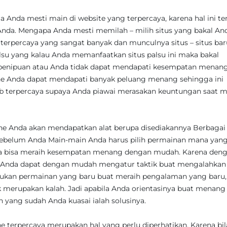
a Anda mesti main di website yang terpercaya, karena hal ini t
nda. Mengapa Anda mesti memilah – milih situs yang bakal An
e terpercaya yang sangat banyak dan munculnya situs – situs bar
su yang kalau Anda memanfaatkan situs palsu ini maka bakal
penipuan atau Anda tidak dapat mendapati kesempatan menan
line Anda dapat mendapati banyak peluang menang sehingga ini
eb terpercaya supaya Anda piawai merasakan keuntungan saat m
nline Anda akan mendapatkan alat berupa disediakannya Berbagai
 sebelum Anda Main-main Anda harus pilih permainan mana yan
nda bisa meraih kesempatan menang dengan mudah. Karena den
Anda dapat dengan mudah mengatur taktik buat mengalahkan 
akukan permainan yang baru buat meraih pengalaman yang baru,
 merupakan kalah. Jadi apabila Anda orientasinya buat menang
yang sudah Anda kuasai ialah solusinya.
e terpercaya merupakan hal yang perlu diperhatikan. Karena bi