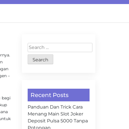
Search
for:
rnya.
an
ngan
gen –
Recent Posts
 bagi
ukup
Panduan Dan Trick Cara
mana
Menang Main Slot Joker
 untuk
Deposit Pulsa 5000 Tanpa
Potongan