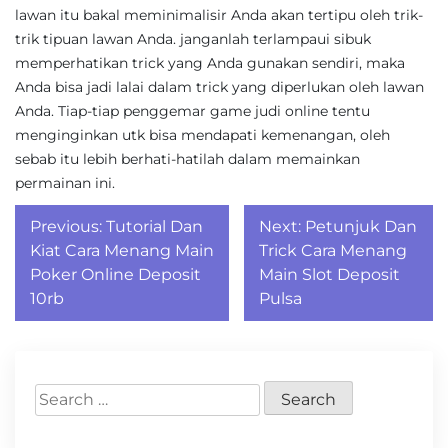
lawan itu bakal meminimalisir Anda akan tertipu oleh trik-
trik tipuan lawan Anda. janganlah terlampaui sibuk
memperhatikan trick yang Anda gunakan sendiri, maka
Anda bisa jadi lalai dalam trick yang diperlukan oleh lawan
Anda. Tiap-tiap penggemar game judi online tentu
menginginkan utk bisa mendapati kemenangan, oleh
sebab itu lebih berhati-hatilah dalam memainkan
permainan ini.
Post
Previous:
Tutorial Dan
Next:
Petunjuk Dan
navigation
Kiat Cara Menang Main
Trick Cara Menang
Poker Online Deposit
Main Slot Deposit
10rb
Pulsa
Search
for: