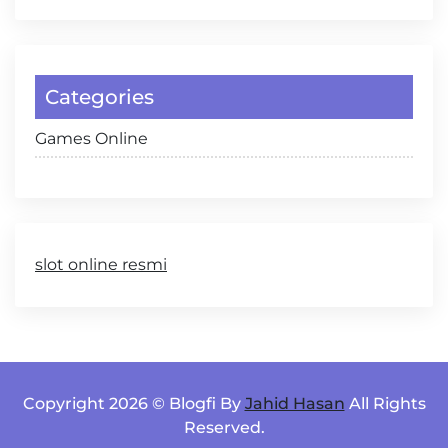
Categories
Games Online
slot online resmi
Copyright 2026 © Blogfi By
Jahid Hasan
All Rights
Reserved.