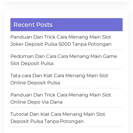
Recent Posts
Panduan Dan Trick Cara Menang Main Slot
Joker Deposit Pulsa 5000 Tanpa Potongan
Pedoman Dan Cara Cara Menang Main Game
Slot Deposit Pulsa
Tata cara Dan Kiat Cara Menang Main Slot
Online Deposit Pulsa
Panduan Dan Trick Cara Menang Main Slot
Online Depo Via Dana
Tutorial Dan Kiat Cara Menang Main Slot
Deposit Pulsa Tanpa Potongan