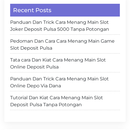
Recent Posts
Panduan Dan Trick Cara Menang Main Slot
Joker Deposit Pulsa 5000 Tanpa Potongan
Pedoman Dan Cara Cara Menang Main Game
Slot Deposit Pulsa
Tata cara Dan Kiat Cara Menang Main Slot
Online Deposit Pulsa
Panduan Dan Trick Cara Menang Main Slot
Online Depo Via Dana
Tutorial Dan Kiat Cara Menang Main Slot
Deposit Pulsa Tanpa Potongan