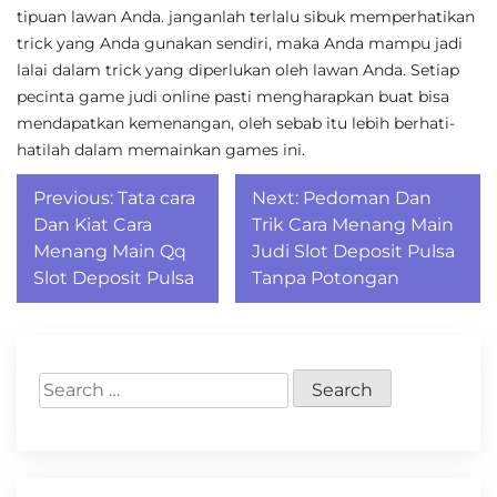
tipuan lawan Anda. janganlah terlalu sibuk memperhatikan
trick yang Anda gunakan sendiri, maka Anda mampu jadi
lalai dalam trick yang diperlukan oleh lawan Anda. Setiap
pecinta game judi online pasti mengharapkan buat bisa
mendapatkan kemenangan, oleh sebab itu lebih berhati-
hatilah dalam memainkan games ini.
Post
Previous:
Tata cara
Next:
Pedoman Dan
navigation
Dan Kiat Cara
Trik Cara Menang Main
Menang Main Qq
Judi Slot Deposit Pulsa
Slot Deposit Pulsa
Tanpa Potongan
Search
for: