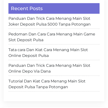
Recent Posts
Panduan Dan Trick Cara Menang Main Slot
Joker Deposit Pulsa 5000 Tanpa Potongan
Pedoman Dan Cara Cara Menang Main Game
Slot Deposit Pulsa
Tata cara Dan Kiat Cara Menang Main Slot
Online Deposit Pulsa
Panduan Dan Trick Cara Menang Main Slot
Online Depo Via Dana
Tutorial Dan Kiat Cara Menang Main Slot
Deposit Pulsa Tanpa Potongan