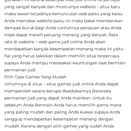
yang sangat banyak dan munculnya website – situs baru
maka rawan terjadinya kemunculan web palsu yang kalau
Anda memakai website palsu ini maka bakal memberikan
dampak buruk bagi Anda contohnya penipuan atau Anda
tidak dapat meraih peluang menang yang banyak. Rata
rata di website – web game judi online Anda akan
mendapatkan banyak kesempatan menang maka ini yaitu
hal yang harus saksikan dalam memilih situs terpercaya
supaya Anda mampu merasakan keuntungan saat bermain
permainan judi.
Pilih Type Games Yang Mudah
Umumnya di situs – situs games judi online Anda dapat
memperoleh sarana berupa disediakannya Beraneka
permainan judi yang dapat Anda mainkan. Untuk itu
sebelum Anda Bermain Anda harus memilih game mana
yang paling mudah dan paling Anda kuasai supaya Anda
sanggup mendapatkan kesempatan menang dengan
mudah. Karena dengan pilih games yang sudah Anda