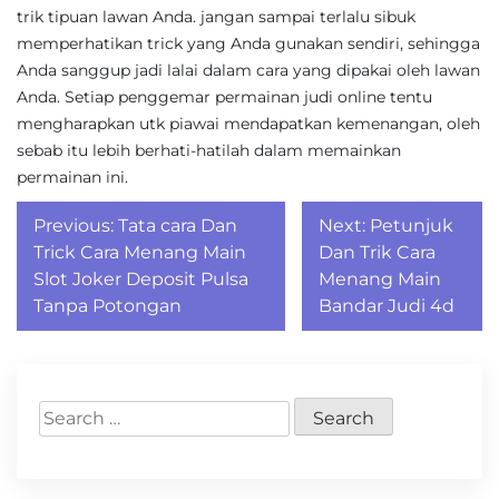
trik tipuan lawan Anda. jangan sampai terlalu sibuk
memperhatikan trick yang Anda gunakan sendiri, sehingga
Anda sanggup jadi lalai dalam cara yang dipakai oleh lawan
Anda. Setiap penggemar permainan judi online tentu
mengharapkan utk piawai mendapatkan kemenangan, oleh
sebab itu lebih berhati-hatilah dalam memainkan
permainan ini.
Post
Previous:
Tata cara Dan
Next:
Petunjuk
navigation
Trick Cara Menang Main
Dan Trik Cara
Slot Joker Deposit Pulsa
Menang Main
Tanpa Potongan
Bandar Judi 4d
Search
for: