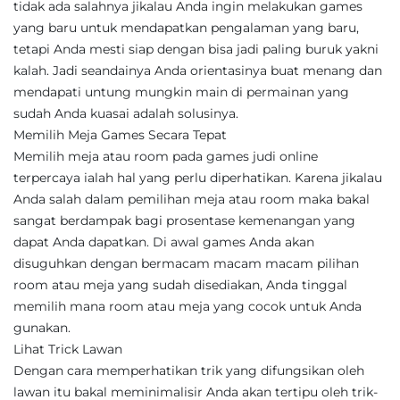
tidak ada salahnya jikalau Anda ingin melakukan games
yang baru untuk mendapatkan pengalaman yang baru,
tetapi Anda mesti siap dengan bisa jadi paling buruk yakni
kalah. Jadi seandainya Anda orientasinya buat menang dan
mendapati untung mungkin main di permainan yang
sudah Anda kuasai adalah solusinya.
Memilih Meja Games Secara Tepat
Memilih meja atau room pada games judi online
terpercaya ialah hal yang perlu diperhatikan. Karena jikalau
Anda salah dalam pemilihan meja atau room maka bakal
sangat berdampak bagi prosentase kemenangan yang
dapat Anda dapatkan. Di awal games Anda akan
disuguhkan dengan bermacam macam macam pilihan
room atau meja yang sudah disediakan, Anda tinggal
memilih mana room atau meja yang cocok untuk Anda
gunakan.
Lihat Trick Lawan
Dengan cara memperhatikan trik yang difungsikan oleh
lawan itu bakal meminimalisir Anda akan tertipu oleh trik-