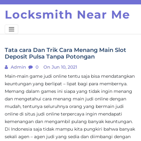
Skip
Locksmith Near Me
to
content
Tata cara Dan Trik Cara Menang Main Slot
Deposit Pulsa Tanpa Potongan
Admin
0
On Jun 10, 2021
Main-main game judi online tentu saja bisa mendatangkan
keuntungan yang berlipat – lipat bagi para membernya.
Memang dalam games ini siapa yang tidak ingin menang
dan mengetahui cara menang main judi online dengan
mudah, tentunya seluruhnya orang yang bermain judi
online di situs judi online terpercaya ingin mendapati
kemenangan dan mengambil pulang banyak keuntungan.
Di Indonesia saja tidak mampu kita pungkiri bahwa banyak
sekali agen – agen judi yang sedia dan diimbangi dengan