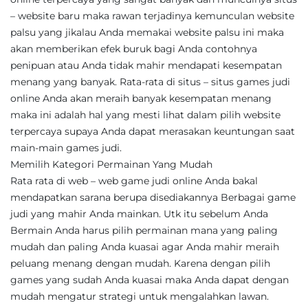
– website baru maka rawan terjadinya kemunculan website
palsu yang jikalau Anda memakai website palsu ini maka
akan memberikan efek buruk bagi Anda contohnya
penipuan atau Anda tidak mahir mendapati kesempatan
menang yang banyak. Rata-rata di situs – situs games judi
online Anda akan meraih banyak kesempatan menang
maka ini adalah hal yang mesti lihat dalam pilih website
terpercaya supaya Anda dapat merasakan keuntungan saat
main-main games judi.
Memilih Kategori Permainan Yang Mudah
Rata rata di web – web game judi online Anda bakal
mendapatkan sarana berupa disediakannya Berbagai game
judi yang mahir Anda mainkan. Utk itu sebelum Anda
Bermain Anda harus pilih permainan mana yang paling
mudah dan paling Anda kuasai agar Anda mahir meraih
peluang menang dengan mudah. Karena dengan pilih
games yang sudah Anda kuasai maka Anda dapat dengan
mudah mengatur strategi untuk mengalahkan lawan.