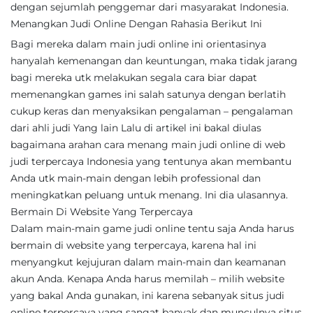
dengan sejumlah penggemar dari masyarakat Indonesia.
Menangkan Judi Online Dengan Rahasia Berikut Ini
Bagi mereka dalam main judi online ini orientasinya
hanyalah kemenangan dan keuntungan, maka tidak jarang
bagi mereka utk melakukan segala cara biar dapat
memenangkan games ini salah satunya dengan berlatih
cukup keras dan menyaksikan pengalaman – pengalaman
dari ahli judi Yang lain Lalu di artikel ini bakal diulas
bagaimana arahan cara menang main judi online di web
judi terpercaya Indonesia yang tentunya akan membantu
Anda utk main-main dengan lebih professional dan
meningkatkan peluang untuk menang. Ini dia ulasannya.
Bermain Di Website Yang Terpercaya
Dalam main-main game judi online tentu saja Anda harus
bermain di website yang terpercaya, karena hal ini
menyangkut kejujuran dalam main-main dan keamanan
akun Anda. Kenapa Anda harus memilah – milih website
yang bakal Anda gunakan, ini karena sebanyak situs judi
online terpercaya yang sangat banyak dan munculnya situs