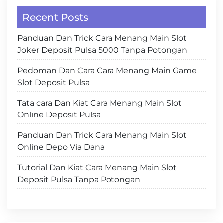
Recent Posts
Panduan Dan Trick Cara Menang Main Slot
Joker Deposit Pulsa 5000 Tanpa Potongan
Pedoman Dan Cara Cara Menang Main Game
Slot Deposit Pulsa
Tata cara Dan Kiat Cara Menang Main Slot
Online Deposit Pulsa
Panduan Dan Trick Cara Menang Main Slot
Online Depo Via Dana
Tutorial Dan Kiat Cara Menang Main Slot
Deposit Pulsa Tanpa Potongan