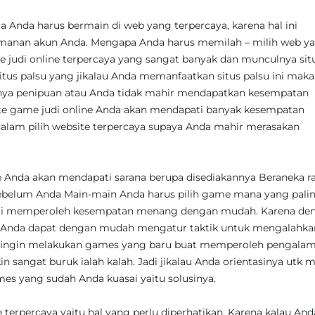
a Anda harus bermain di web yang terpercaya, karena hal ini
manan akun Anda. Mengapa Anda harus memilah – milih web y
e judi online terpercaya yang sangat banyak dan munculnya sit
tus palsu yang jikalau Anda memanfaatkan situs palsu ini maka
ya penipuan atau Anda tidak mahir mendapatkan kesempatan
ite game judi online Anda akan mendapati banyak kesempatan
dalam pilih website terpercaya supaya Anda mahir merasakan
ne Anda akan mendapati sarana berupa disediakannya Beraneka 
sebelum Anda Main-main Anda harus pilih game mana yang pali
awai memperoleh kesempatan menang dengan mudah. Karena de
 Anda dapat dengan mudah mengatur taktik untuk mengalahka
da ingin melakukan games yang baru buat memperoleh pengala
n sangat buruk ialah kalah. Jadi jikalau Anda orientasinya utk
 yang sudah Anda kuasai yaitu solusinya.
terpercaya yaitu hal yang perlu diperhatikan. Karena kalau And