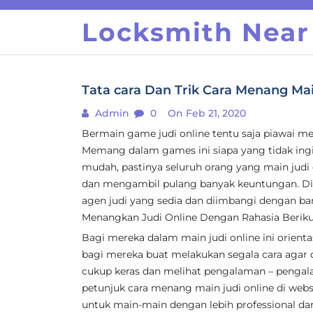
Skip
Locksmith Near
to
content
Tata cara Dan Trik Cara Menang Mai
Admin
0
On Feb 21, 2020
Bermain game judi online tentu saja piawai m
Memang dalam games ini siapa yang tidak in
mudah, pastinya seluruh orang yang main judi 
dan mengambil pulang banyak keuntungan. Di I
agen judi yang sedia dan diimbangi dengan ban
Menangkan Judi Online Dengan Rahasia Berikut
Bagi mereka dalam main judi online ini orien
bagi mereka buat melakukan segala cara agar
cukup keras dan melihat pengalaman – pengalama
petunjuk cara menang main judi online di webs
untuk main-main dengan lebih professional da